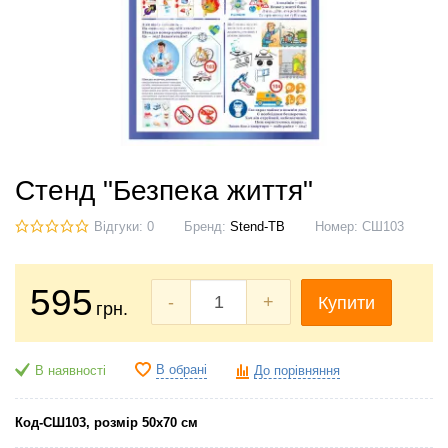
Стенд "Безпека життя"
Відгуки: 0
Бренд:
Stend-TB
Номер:
СШ103
595
-
+
Купити
грн.
В обрані
В наявності
До порівняння
Код-СШ103, розмір 50х70 см