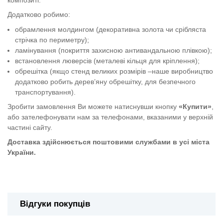
Додатково робимо:
обрамлення молдингом (декоративна золота чи срібляста
стрічка по периметру);
ламінування (покриття захисною антивандальною плівкою);
встановлення люверсів (металеві кільця для кріплення);
обрешітка (якщо стенд великих розмірів –наше виробництво
додатково робить дерев’яну обрешітку, для безпечного
транспортування).
Зробити замовлення Ви можете натиснувши кнопку
«Купити»
,
або зателефонувати нам за телефонами, вказаними у верхній
частині сайту.
Доставка здійснюється поштовими службами в усі міста
України.
Стенд "Безпека життя"
Відгуки покупців