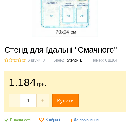
Стенд для їдальні "Смачного"
Відгуки: 0
Бренд:
Stend-TB
Номер:
СШ164
1.184
грн.
-
+
Купити
В обрані
В наявності
До порівняння