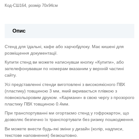
Код-СШ164, розмір 70х94см
Опис
Стенд для їдальні, кафе або харчобдлоку. Має кишені для
розміщення документації.
Купити стенд ви можете натиснувши кнопку «Купити», або
зателефонувавши по номерам вказаним у верхній частині
сайту.
Усі представленні стенди виготовлені з високоякісного ПВХ
(пластику) товщиною 3 мм, який вкривається плівкою з
повнокольоровим друком. «Кармани» в свою чергу з прозорого
пластику ПВХ товщиною 0.4мм.
При транспортуванні ми огортаємо стенд у гофрокартон, що
дозволяє безпечно їх транспортувати без ризику пошкодження.
Ви можете внести будь-які зміни у дизайн (колір, надписи,
текстове наповнення) безкоштовно.