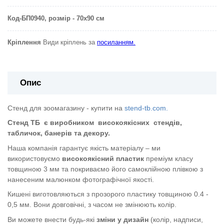
Код-БП0940
, розмір - 70х90 см
Кріплення
Види кріплень за
посиланням.
Опис
Стенд для зоомагазину - купити на
stend-tb.com.
Стенд ТБ
є виробником
високоякісних
стендів,
табличок, банерів та декору.
Наша компанія гарантує якість матеріалу – ми
використовуємо
високоякісний пластик
преміум класу
товщиною 3 мм та покриваємо його самоклійною плівкою з
нанесеним малюнком фотографічної якості.
Кишені виготовляються з прозорого пластику товщиною 0.4 -
0,5 мм. Вони довговічні, з часом не змінюють колір.
Ви можете внести будь-які
зміни у дизайн
(колір, надписи,