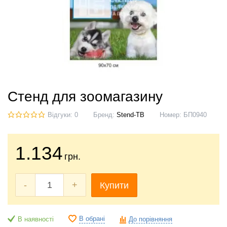
Стенд для зоомагазину
Відгуки: 0
Бренд:
Stend-TB
Номер:
БП0940
1.134
грн.
-
+
Купити
В обрані
В наявності
До порівняння