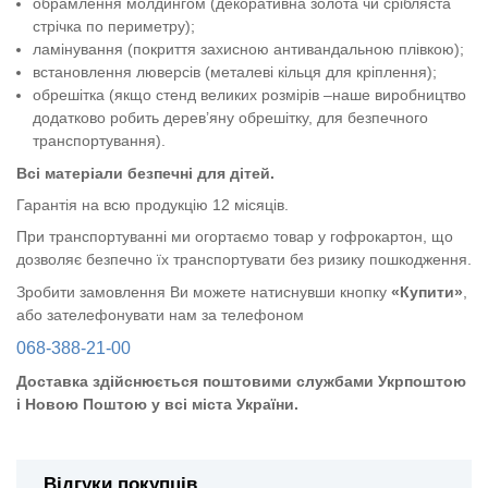
обрамлення молдингом (декоративна золота чи срібляста
стрічка по периметру);
ламінування (покриття захисною антивандальною плівкою);
встановлення люверсів (металеві кільця для кріплення);
обрешітка (якщо стенд великих розмірів –наше виробництво
додатково робить дерев’яну обрешітку, для безпечного
транспортування).
Всі матеріали безпечні для дітей.
Гарантія на всю продукцію 12 місяців.
При транспортуванні ми огортаємо товар у гофрокартон, що
дозволяє безпечно їх транспортувати без ризику пошкодження.
Зробити замовлення Ви можете натиснувши кнопку
«Купити»
,
або зателефонувати нам за телефоном
068-388-21-00
Доставка здійснюється поштовими службами Укрпоштою
і Новою Поштою у всі міста України.
Відгуки покупців