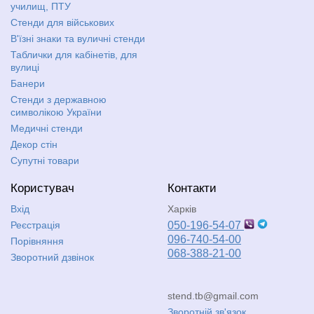
училищ, ПТУ
Стенди для військових
В'їзні знаки та вуличні стенди
Таблички для кабінетів, для
вулиці
Банери
Стенди з державною
символікою України
Медичні стенди
Декор стін
Супутні товари
Користувач
Контакти
Вхід
Харків
Реєстрація
050-196-54-07
096-740-54-00
Порівняння
068-388-21-00
Зворотний дзвінок
stend.tb@gmail.com
Зворотній зв'язок