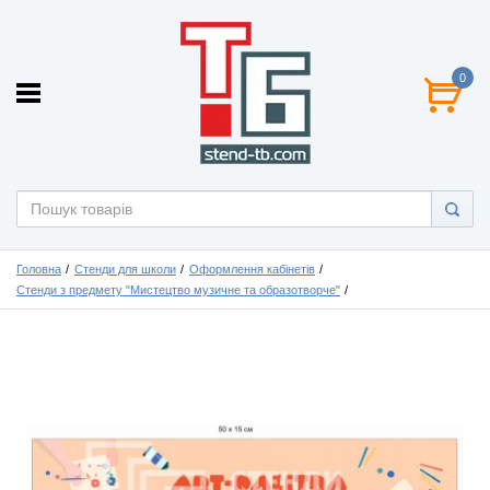
0
Головна
Стенди для школи
Оформлення кабінетів
Стенди з предмету "Мистецтво музичне та образотворче"