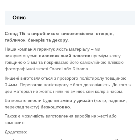
Опис
Стенд ТБ
є виробником
високоякісних
стендів,
табличок, банерів та декору.
Наша компанія гарантує якість матеріалу – ми
використовуємо
високоякісний пластик
преміум класу
товщиною 3 мм та покриваємо його самоклійною плівкою
фотографічної якості Oracal або Ritrama.
Кишені виготовляються з прозорого полістиролу товщиною
0.4мм. Перевагою полістиролу є його довговічність. До того ж
цей матеріал не жовтіє і ніяк не змінює свій колір з часом.
Ви можете внести будь-які
зміни у дизайн
(колір, надписи,
переклад тексту)
безкоштовно
.
Також є можливість виготовлення виробів на жесті або
композиті.
Додатково: