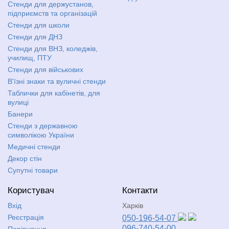
Стенди для держустанов,
підприємств та організацій
Стенди для школи
Стенди для ДНЗ
Стенди для ВНЗ, коледжів,
училищ, ПТУ
Стенди для військових
В'їзні знаки та вуличні стенди
Таблички для кабінетів, для
вулиці
Банери
Стенди з державною
символікою України
Медичні стенди
Декор стін
Супутні товари
Користувач
Контакти
Вхід
Харків
Реєстрація
050-196-54-07
096-740-54-00
Порівняння