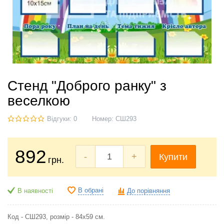
Стенд "Доброго ранку" з
веселкою
Відгуки: 0
Номер:
СШ293
892
-
+
Купити
грн.
В обрані
В наявності
До порівняння
Код - СШ293, розмір - 84х59 см.