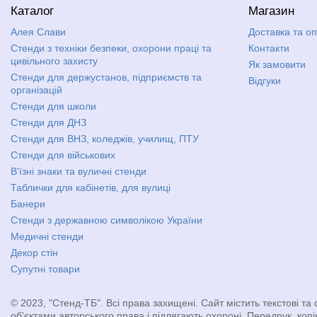
Каталог
Магазин
Алея Слави
Доставка та о
Стенди з техніки безпеки, охорони праці та
Контакти
цивільного захисту
Як замовити
Стенди для держустанов, підприємств та
Відгуки
організацій
Стенди для школи
Стенди для ДНЗ
Стенди для ВНЗ, коледжів, училищ, ПТУ
Стенди для військових
В'їзні знаки та вуличні стенди
Таблички для кабінетів, для вулиці
Банери
Стенди з державною символікою України
Медичні стенди
Декор стін
Супутні товари
© 2023, "Стенд-ТБ". Всі права захищені. Сайт містить текстові та 
об'єктами авторського права і підлягають охороні. Передрук, коп