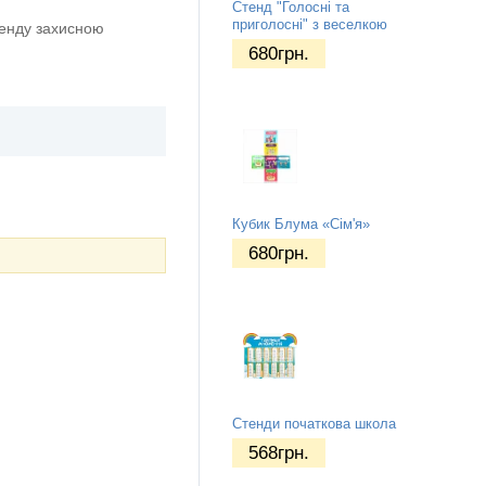
Стенд "Голосні та
приголосні" з веселкою
тенду захисною
680
грн.
Кубик Блума «Сім'я»
680
грн.
Стенди початкова школа
568
грн.