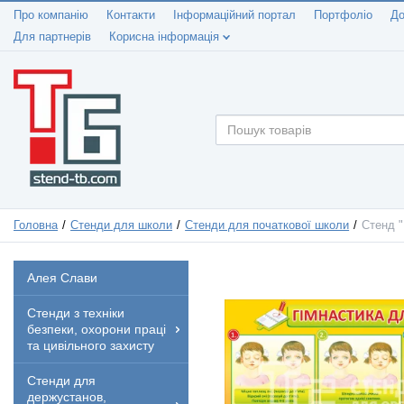
Про компанію
Контакти
Інформаційний портал
Портфоліо
До
Для партнерів
Корисна інформація
Головна
Стенди для школи
Стенди для початкової школи
Стенд "
Алея Слави
Стенди з техніки
безпеки, охорони праці
та цивільного захисту
Стенди для
держустанов,