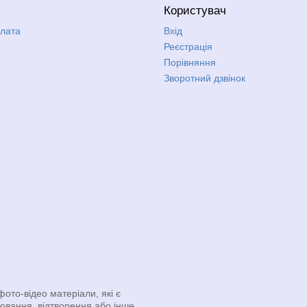
Користувач
плата
Вхід
Реєстрація
Порівняння
Зворотний дзвінок
фото-відео матеріали, які є
іювання, відтворення або інше