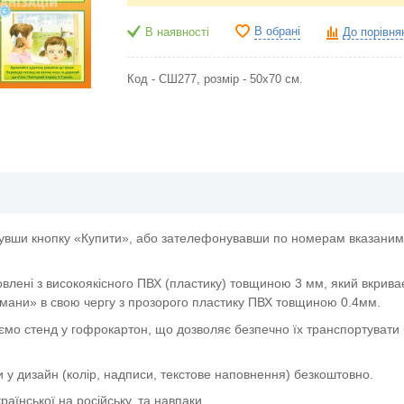
В обрані
В наявності
До порівня
Код - СШ277, розмір - 50х70 см.
увши кнопку «Купити», або зателефонувавши по номерам вказаним 
овлені з високоякісного ПВХ (пластику) товщиною 3 мм, який вкрива
мани» в свою чергу з прозорого пластику ПВХ товщиною 0.4мм.
ємо стенд у гофрокартон, що дозволяє безпечно їх транспортувати 
и у дизайн (колір, надписи, текстове наповнення) безкоштовно.
аїнської на російську, та навпаки.