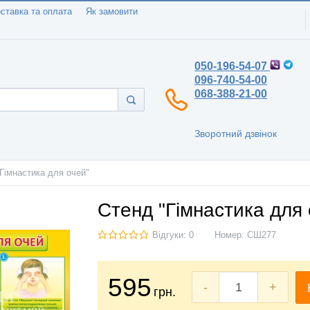
ставка та оплата
Як замовити
050-196-54-07
096-740-54-00
068-388-21-00
Зворотний дзвінок
Гімнастика для очей"
Стенд "Гімнастика для 
Відгуки: 0
Номер:
СШ277
595
-
+
грн.