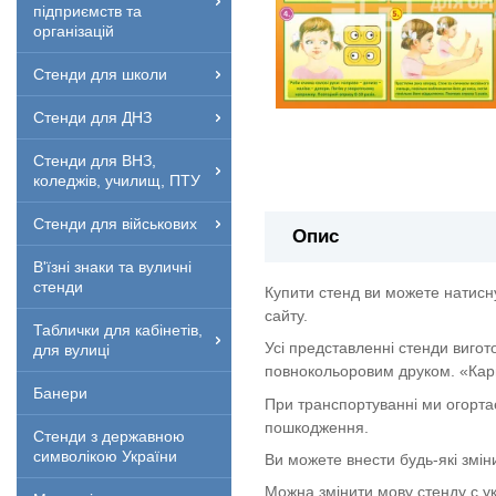
підприємств та
організацій
Стенди для школи
Стенди для ДНЗ
Стенди для ВНЗ,
коледжів, училищ, ПТУ
Стенди для військових
Опис
В'їзні знаки та вуличні
стенди
Купити стенд ви можете натисн
сайту.
Таблички для кабінетів,
Усі представленні стенди вигот
для вулиці
повнокольоровим друком. «Кар
Банери
При транспортуванні ми огорта
пошкодження.
Стенди з державною
символікою України
Ви можете внести будь-які змін
Можна змінити мову стенду с укр