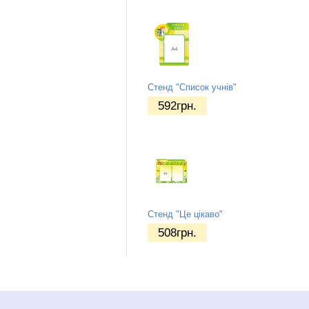
Стенд "Список учнів"
592
грн.
Стенд "Це цікаво"
508
грн.