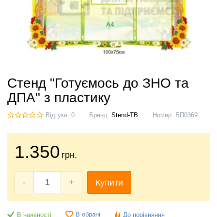
Стенд "Готуємось до ЗНО та
ДПА" з пластику
Відгуки: 0
Бренд:
Stend-TB
Номер:
БП0369
1.350
грн.
-
+
Купити
В обрані
В наявності
До порівняння