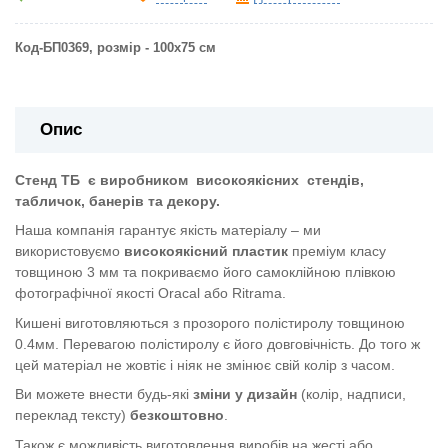
Код-БП0369, розмір - 100х75 см
Опис
Стенд ТБ
є виробником
високоякісних
стендів,
табличок, банерів та декору.
Наша компанія гарантує якість матеріалу – ми
використовуємо
високоякісний пластик
преміум класу
товщиною 3 мм та покриваємо його самоклійною плівкою
фотографічної якості Oracal або Ritrama.
Кишені виготовляються з прозорого полістиролу товщиною
0.4мм. Перевагою полістиролу є його довговічність. До того ж
цей матеріал не жовтіє і ніяк не змінює свій колір з часом.
Ви можете внести будь-які
зміни у дизайн
(колір, надписи,
переклад тексту)
безкоштовно
.
Також є можливість виготовлення виробів на жесті або