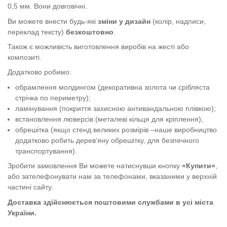
0,5 мм. Вони довговічні.
Ви можете внести будь-які
зміни у дизайн
(колір, надписи,
переклад тексту)
безкоштовно
.
Також є можливість виготовлення виробів на жесті або
композиті.
Додатково робимо:
обрамлення молдингом (декоративна золота чи срібляста
стрічка по периметру);
ламінування (покриття захисною антивандальною плівкою);
встановлення люверсів (металеві кільця для кріплення);
обрешітка (якщо стенд великих розмірів –наше виробництво
додатково робить дерев’яну обрешітку, для безпечного
транспортування).
Зробити замовлення Ви можете натиснувши кнопку
«Купити»
,
або зателефонувати нам за телефонами, вказаними у верхній
частині сайту.
Доставка здійснюється поштовими службами в усі міста
України.