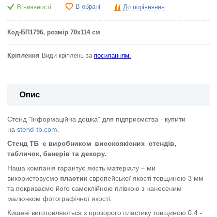
В обрані
В наявності
До порівняння
Код-БП1796
, розмір 70х114 см
Кріплення
Види кріплень за
посиланням.
Опис
Стенд "Інформаційна дошка" для підприємства - купити
на
stend-tb.com.
Стенд ТБ
є виробником
високоякісних
стендів,
табличок, банерів та декору.
Наша компанія гарантує якість матеріалу – ми
використовуємо
пластик
європейської якості
товщиною 3 мм
та покриваємо його самоклійною плівкою з нанесеним
малюнком фотографічної якості.
Кишені виготовляються з прозорого пластику товщиною 0.4 -