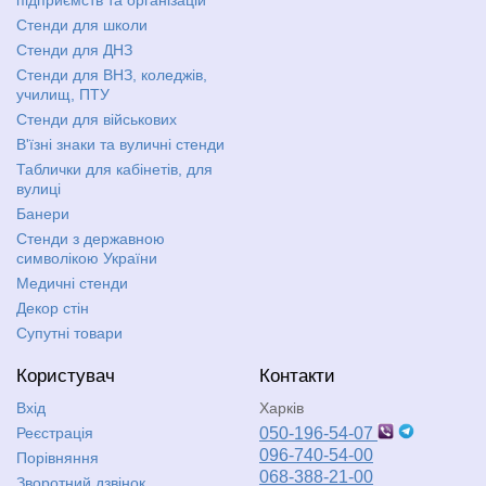
Стенди для школи
Стенди для ДНЗ
Стенди для ВНЗ, коледжів,
училищ, ПТУ
Стенди для військових
В'їзні знаки та вуличні стенди
Таблички для кабінетів, для
вулиці
Банери
Стенди з державною
символікою України
Медичні стенди
Декор стін
Супутні товари
Користувач
Контакти
Вхід
Харків
Реєстрація
050-196-54-07
096-740-54-00
Порівняння
068-388-21-00
Зворотний дзвінок