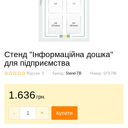
Стенд "Інформаційна дошка"
для підприємства
Відгуки: 0
Бренд:
Stend-TB
Номер:
БП1796
1.636
грн.
-
+
Купити