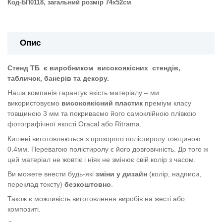
Код-БП0118, загальний розмір 74х52см
Опис
Стенд ТБ
є виробником
високоякісних
стендів,
табличок, банерів та декору.
Наша компанія гарантує якість матеріалу – ми
використовуємо
високоякісний пластик
преміум класу
товщиною 3 мм та покриваємо його самоклійною плівкою
фотографічної якості Oracal або Ritrama.
Кишені виготовляються з прозорого полістиролу товщиною
0.4мм. Перевагою полістиролу є його довговічність. До того ж
цей матеріал не жовтіє і ніяк не змінює свій колір з часом.
Ви можете внести будь-які
зміни у дизайн
(колір, надписи,
переклад тексту)
безкоштовно
.
Також є можливість виготовлення виробів на жесті або
композиті.