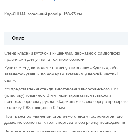
Код-СШ144, загальний розмір 158х75 см
Опис
Стенд класний куточок з кишенями, державною символікою,
правилами для учнів та технікою безпеки.
Купити стенд ви можете натиснувши кнопку «Купити», або
зателефонувавши по номерам вказаним у верхній частині
сайту.
Усі представленні стенди виготовлені з високоякісного ПВХ
(пластику) товщиною 3 мм, який вкривається плівкою з
повнокольоровим друком. «Кармани» в свою чергу з прозорого
пластику ПВХ товщиною 0.4мм.
При транспортуванні ми огортаємо стенд у гофрокартон, що
дозволяє безпечно їх транспортувати без ризику пошкодження.
Ви можете внести будь-які зміни у дизайн (колір, надписи,