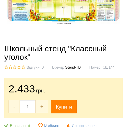
Школьный стенд "Классный
уголок"
Відгуки: 0
Бренд:
Stend-TB
Номер:
СШ144
2.433
грн.
-
+
Купити
В обрані
В наявності
До порівняння