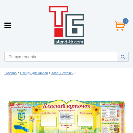
0
Головна
Стенди для школи
Класні куточки