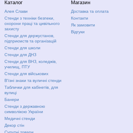
Каталог
Магазин
Алея Слави
Доставка та оплата
Стенди з техніки безпеки,
Контакти
охорони праці та цивільного
Як замовити
захисту
Відгуки
Стенди для держустанов,
підприємств та організацій
Стенди для школи
Стенди для ДНЗ
Стенди для ВНЗ, коледжів,
училищ, ПТУ
Стенди для військових
В'їзні знаки та вуличні стенди
Таблички для кабінетів, для
вулиці
Банери
Стенди з державною
символікою України
Медичні стенди
Декор стін
Супутні товари