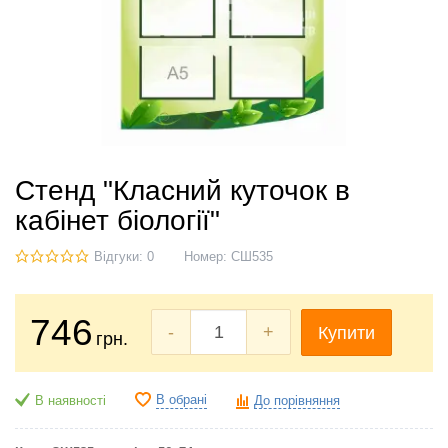
Стенд "Класний куточок в
кабінет біології"
Відгуки: 0
Номер:
СШ535
746
-
+
Купити
грн.
В обрані
В наявності
До порівняння