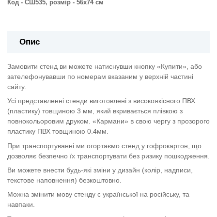
Код - СШ535,
розмір - 56х74 см
Опис
Замовити стенд ви можете натиснувши кнопку «Купити», або
зателефонувавши по номерам вказаним у верхній частині
сайту.
Усі представленні стенди виготовлені з високоякісного ПВХ
(пластику) товщиною 3 мм, який вкривається плівкою з
повнокольоровим друком. «Кармани» в свою чергу з прозорого
пластику ПВХ товщиною 0.4мм.
При транспортуванні ми огортаємо стенд у гофрокартон, що
дозволяє безпечно їх транспортувати без ризику пошкодження.
Ви можете внести будь-які зміни у дизайн (колір, надписи,
текстове наповнення) безкоштовно.
Можна змінити мову стенду с української на російську, та
навпаки.