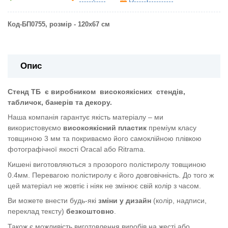
Код-БП07
55, розмір - 120х67
см
Опис
Стенд ТБ
є виробником
високоякісних
стендів,
табличок, банерів та декору.
Наша компанія гарантує якість матеріалу – ми
використовуємо
високоякісний пластик
преміум класу
товщиною 3 мм та покриваємо його самоклійною плівкою
фотографічної якості Oracal або Ritrama.
Кишені виготовляються з прозорого полістиролу товщиною
0.4мм. Перевагою полістиролу є його довговічність. До того ж
цей матеріал не жовтіє і ніяк не змінює свій колір з часом.
Ви можете внести будь-які
зміни у дизайн
(колір, надписи,
переклад тексту)
безкоштовно
.
Також є можливість виготовлення виробів на жесті або