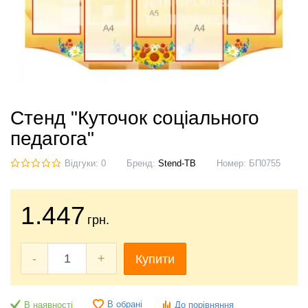
Стенд "Куточок соціального
педагога"
Відгуки: 0
Бренд:
Stend-TB
Номер:
БП0755
1.447
грн.
-
+
Купити
В обрані
В наявності
До порівняння