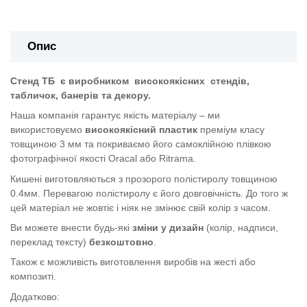
Опис
Стенд ТБ
є виробником
високоякісних
стендів,
табличок, банерів та декору.
Наша компанія гарантує якість матеріалу – ми
використовуємо
високоякісний пластик
преміум класу
товщиною 3 мм та покриваємо його самоклійною плівкою
фотографічної якості Oracal або Ritrama.
Кишені виготовляються з прозорого полістиролу товщиною
0.4мм. Перевагою полістиролу є його довговічність. До того ж
цей матеріал не жовтіє і ніяк не змінює свій колір з часом.
Ви можете внести будь-які
зміни у дизайн
(колір, надписи,
переклад тексту)
безкоштовно
.
Також є можливість виготовлення виробів на жесті або
композиті.
Додатково: