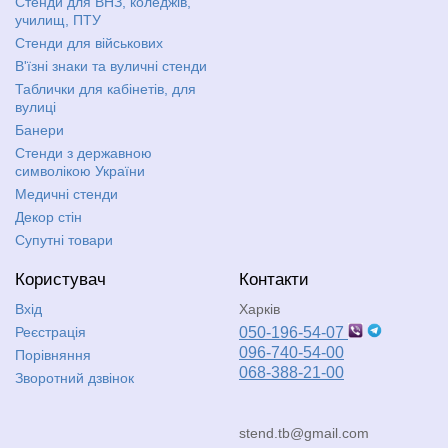
Стенди для ВНЗ, коледжів,
училищ, ПТУ
Стенди для військових
В'їзні знаки та вуличні стенди
Таблички для кабінетів, для
вулиці
Банери
Стенди з державною
символікою України
Медичні стенди
Декор стін
Супутні товари
Користувач
Контакти
Вхід
Харків
Реєстрація
050-196-54-07
096-740-54-00
Порівняння
068-388-21-00
Зворотний дзвінок
stend.tb@gmail.com