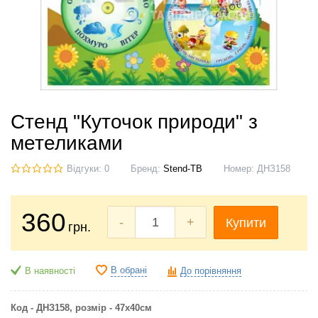
Стенд "Куточок природи" з
метеликами
Відгуки: 0
Бренд:
Stend-TB
Номер:
ДНЗ158
360
-
+
Купити
грн.
В обрані
В наявності
До порівняння
Код - ДНЗ158, розмір - 47х40см