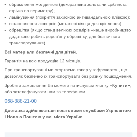
обрамлення молдингом (декоративна золота чи срібляста
стрічка по периметру);
ламінування (покриття захисною антивандальною плівкою);
встановлення люверсів (металеві кільця для кріплення);
обрешітка (якщо стенд великих розмірів –наше виробництво
додатково робить дерев’яну обрешітку, для безпечного
транспортування).
Всі матеріали безпечні для дітей.
Гарантія на всю продукцію 12 місяців.
При транспортуванні ми огортаємо товар у гофрокартон, що
дозволяє безпечно їх транспортувати без ризику пошкодження.
Зробити замовлення Ви можете натиснувши кнопку
«Купити»
,
або зателефонувати нам за телефоном
068-388-21-00
Доставка здійснюється поштовими службами Укрпоштою
і Новою Поштою у всі міста України.