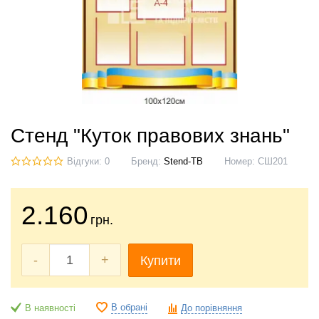
Стенд "Куток правових знань"
Відгуки: 0
Бренд:
Stend-TB
Номер:
СШ201
2.160
грн.
-
+
Купити
В обрані
В наявності
До порівняння