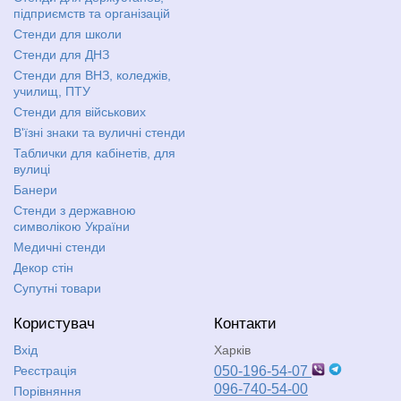
підприємств та організацій
Стенди для школи
Стенди для ДНЗ
Стенди для ВНЗ, коледжів,
училищ, ПТУ
Стенди для військових
В'їзні знаки та вуличні стенди
Таблички для кабінетів, для
вулиці
Банери
Стенди з державною
символікою України
Медичні стенди
Декор стін
Супутні товари
Користувач
Контакти
Вхід
Харків
Реєстрація
050-196-54-07
096-740-54-00
Порівняння