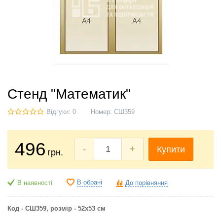
Стенд "Математик"
Відгуки: 0
Номер:
СШ359
496
-
+
Купити
грн.
В обрані
В наявності
До порівняння
Код - СШ359, розмір - 52х53 см