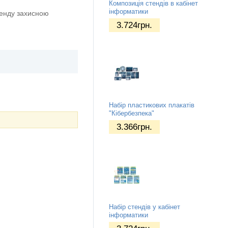
Композиція стендів в кабінет
інформатики
тенду захисною
3.724
грн.
Набір пластикових плакатів
"Кібербезпека"
3.366
грн.
Набір стендів у кабінет
інформатики