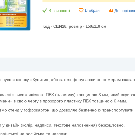
В обрані
В наявності
До порівня
Код - СШ428,
розмір - 150х110 см
снувши кнопку «Купити», або зателефонувавши по номерам вказани
овлені з високоякісного ПВХ (пластику) товщиною 3 мм, який вкрива
мани» в свою чергу з прозорого пластику ПВХ товщиною 0.4мм.
ємо стенд у гофрокартон, що дозволяє безпечно їх транспортувати 
и у дизайн (колір, надписи, текстове наповнення) безкоштовно.
аїнської на російську, та навпаки.