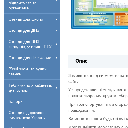
підприємств та
організацій
Стенди для школи
Стенди для ДНЗ
Стенди для ВНЗ,
коледжів, училищ, ПТУ
Стенди для військових
Опис
В'їзні знаки та вуличні
стенди
Замовити стенд ви можете нати
сайту.
Таблички для кабінетів,
Усі представленні стенди вигот
для вулиці
повнокольоровим друком. «Кар
Банери
При транспортуванні ми огорта
пошкодження.
Стенди з державною
символікою України
Ви можете внести будь-які змін
Можна змінити мову стенду с укр