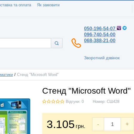
ставка та оплата
Як замовити
050-196-54-07
096-740-54-00
068-388-21-00
Зворотний дзвінок
рматики
Стенд "Microsoft Word"
Стенд "Microsoft Word"
Відгуки: 0
Номер:
СШ428
3.105
-
+
грн.