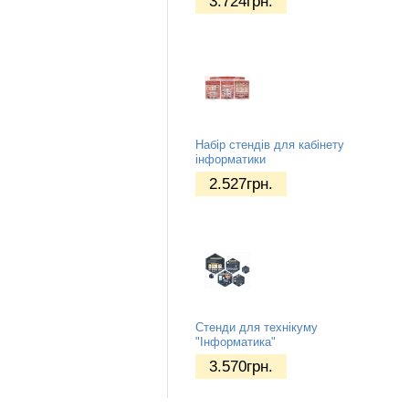
3.724
грн.
Набір стендів для кабінету
інформатики
2.527
грн.
Стенди для технікуму
"Інформатика"
3.570
грн.