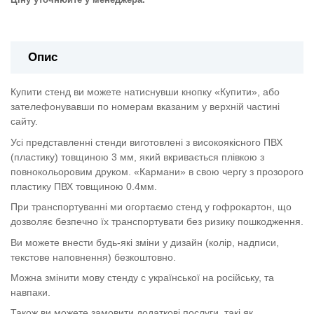
Опис
Купити стенд ви можете натиснувши кнопку «Купити», або
зателефонувавши по номерам вказаним у верхній частині
сайту.
Усі представленні стенди виготовлені з високоякісного ПВХ
(пластику) товщиною 3 мм, який вкривається плівкою з
повнокольоровим друком. «Кармани» в свою чергу з прозорого
пластику ПВХ товщиною 0.4мм.
При транспортуванні ми огортаємо стенд у гофрокартон, що
дозволяє безпечно їх транспортувати без ризику пошкодження.
Ви можете внести будь-які зміни у дизайн (колір, надписи,
текстове наповнення) безкоштовно.
Можна змінити мову стенду с української на російську, та
навпаки.
Також ви можете замовити додаткові послуги, такі як