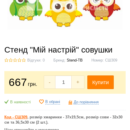
Стенд "Мій настрій" совушки
Відгуки: 0
Бренд:
Stend-TB
Номер:
СШ309
667
-
+
Купити
грн.
В обрані
В наявності
До порівняння
Код - СШ309
, розмір хмаринки - 37х19,5см, розмір сови - 32х30
см та 36,5х30 см (2 шт.).
Ціну уточнюйте у менеджера.