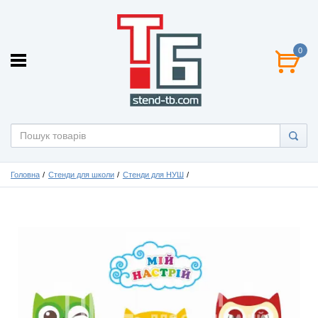
0
Головна
Стенди для школи
Стенди для НУШ