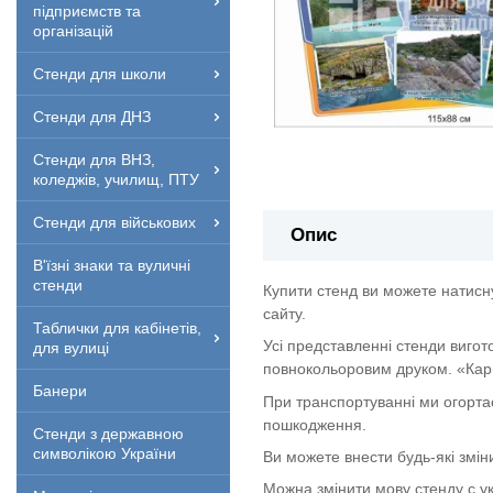
підприємств та
організацій
Стенди для школи
Стенди для ДНЗ
Стенди для ВНЗ,
коледжів, училищ, ПТУ
Стенди для військових
Опис
В'їзні знаки та вуличні
стенди
Купити стенд ви можете натисн
сайту.
Таблички для кабінетів,
Усі представленні стенди вигот
для вулиці
повнокольоровим друком. «Кар
Банери
При транспортуванні ми огорта
пошкодження.
Стенди з державною
символікою України
Ви можете внести будь-які змін
Можна змінити мову стенду с укр