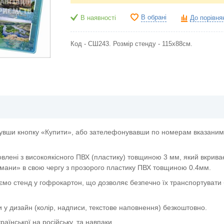
В обрані
В наявності
До порівня
Код - СШ243. Розмір стенду - 115х88см.
увши кнопку «Купити», або зателефонувавши по номерам вказаним 
овлені з високоякісного ПВХ (пластику) товщиною 3 мм, який вкрива
мани» в свою чергу з прозорого пластику ПВХ товщиною 0.4мм.
ємо стенд у гофрокартон, що дозволяє безпечно їх транспортувати 
и у дизайн (колір, надписи, текстове наповнення) безкоштовно.
аїнської на російську, та навпаки.