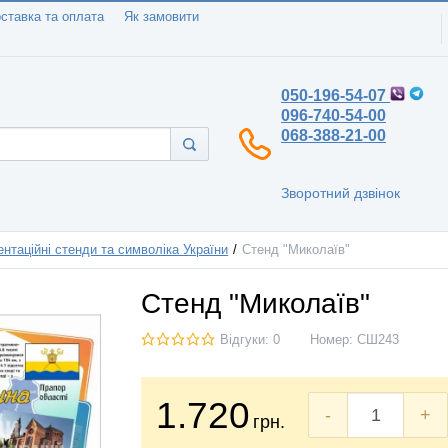
ставка та оплата
Як замовити
050-196-54-07
096-740-54-00
068-388-21-00
Зворотний дзвінок
нтаційні стенди та символіка України
Стенд "Миколаїв"
Стенд "Миколаїв"
Відгуки: 0
Номер:
СШ243
1.720
-
+
грн.