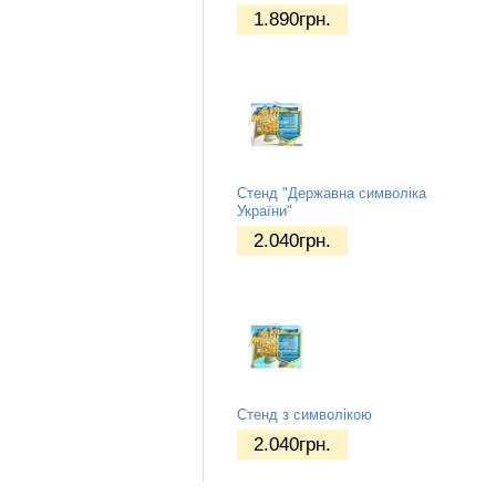
1.890
грн.
Стенд "Державна символіка
України"
2.040
грн.
Стенд з символікою
2.040
грн.