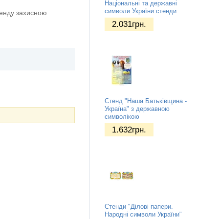
Національні та державні
символи України стенди
тенду захисною
2.031
грн.
Стенд "Наша Батьківщина -
Україна" з державною
символікою
1.632
грн.
Стенди "Ділові папери.
Народні символи України"