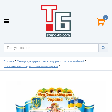
0
Головна
Стенди для держустанов, підприємств та організацій
Презентаційні стенди та символіка України