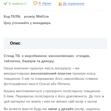
В обрані
В наявності
До порівняння
Код-ТБ356
,
розмір 98х61см
Ціну уточнюйте у менеджера.
Опис
Стенд ТБ
є виробником
високоякісних
стендів,
табличок, банерів та декору.
Наша компанія гарантує якість матеріалу – ми
використовуємо
високоякісний пластик
преміум класу
товщиною 3 мм та покриваємо його самоклійною плівкою
фотографічної якості Oracal або Ritrama.
Кишені виготовляються з прозорого полістиролу товщиною
0.4мм. Перевагою полістиролу є його довговічність. До того ж
цей матеріал не жовтіє і ніяк не змінює свій колір з часом.
Ви можете внести будь-які
зміни у дизайн
(колір, надписи,