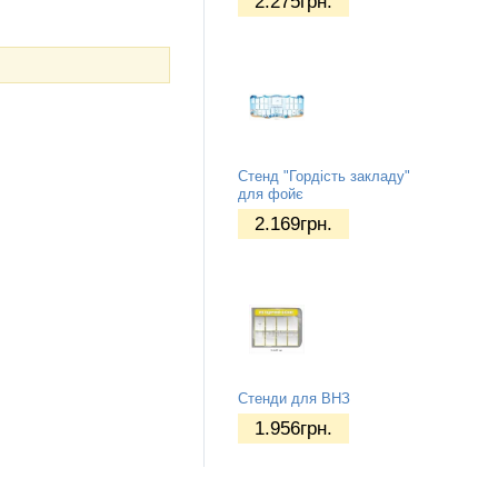
2.275
грн.
Стенд "Гордість закладу"
для фойє
2.169
грн.
Стенди для ВНЗ
1.956
грн.