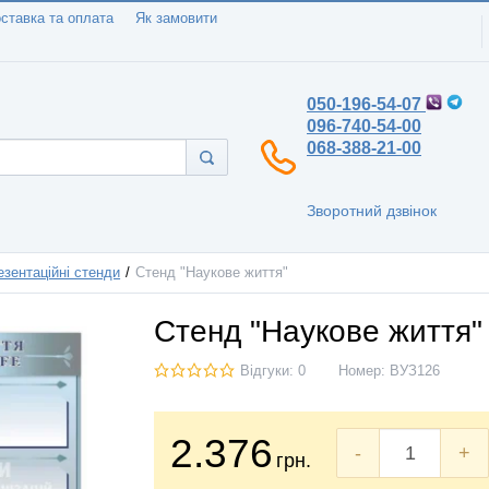
ставка та оплата
Як замовити
050-196-54-07
096-740-54-00
068-388-21-00
Зворотний дзвінок
зентаційні стенди
Стенд "Наукове життя"
Стенд "Наукове життя"
Відгуки: 0
Номер:
ВУЗ126
2.376
-
+
грн.