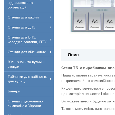
підприємств та
організацій
Стенди для школи
Стенди для ДНЗ
Стенди для ВНЗ,
коледжів, училищ, ПТУ
Стенди для військових
Опис
В'їзні знаки та вуличні
стенди
Стенд ТБ
є виробником
вис
Наша компанія гарантує якість
Таблички для кабінетів,
покриваємо його самоклійною п
для вулиці
Кишені виготовляються з прозор
Банери
цей матеріал не жовтіє і ніяк не
Ви можете внести будь-які
змін
Стенди з державною
символікою України
Також є можливість виготовленн