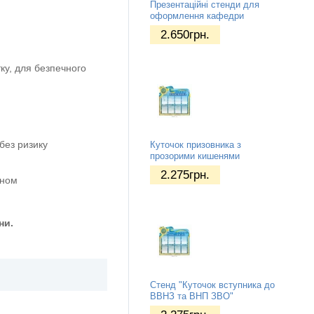
Презентаційні стенди для
оформлення кафедри
2.650
грн.
ку, для безпечного
без ризику
Куточок призовника з
прозорими кишенями
2.275
грн.
оном
ни.
Стенд "Куточок вступника до
ВВНЗ та ВНП ЗВО"