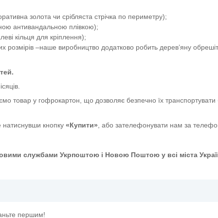
ативна золота чи срібляста стрічка по периметру);
сною антивандальною плівкою);
еві кільця для кріплення);
их розмірів –наше виробництво додатково робить дерев’яну обрешіт
тей.
ісяців.
ємо товар у гофрокартон, що дозволяє безпечно їх транспортувати 
 натиснувши кнопку
«Купити»
, або зателефонувати нам за телеф
овими службами Укрпоштою і Новою Поштою у всі міста Украї
таньте першим!