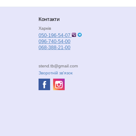
Контакти
Харків
050-196-54-07
096-740-54-00
068-388-21-00
stend.tb@gmail.com
Зворотній зв'язок