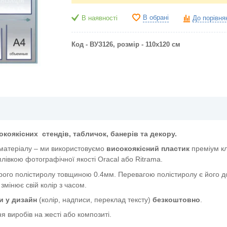
В обрані
В наявності
До порівня
Код - ВУЗ126, р
озмір - 110х120 см
окоякісних
стендів, табличок, банерів та декору.
 матеріалу – ми використовуємо
високоякісний пластик
преміум к
лівкою фотографічної якості Oracal або Ritrama.
ого полістиролу товщиною 0.4мм. Перевагою полістиролу є його дов
 змінює свій колір з часом.
и у дизайн
(колір, надписи, переклад тексту)
безкоштовно
.
я виробів на жесті або композиті.