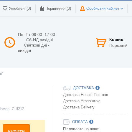
Улюблені (0)
Порівняння (
0
)
Особистий кабінет
Пн–Пт 09:00–17:00
Кошик
Сб-НД вихідні
Святкові дні -
Порожній
вихідні
ії"
и
ДОСТАВКА
Доставка Новою Поштою
Доставка Укрпоштою
Доставка Delivery
Номер:
СШ212
ОПЛАТА
Післяплата на пошті
Купити