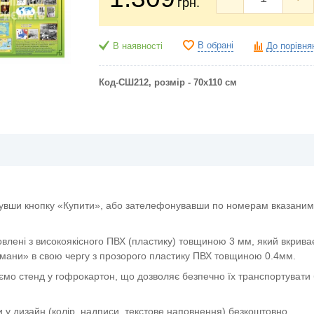
грн.
В обрані
В наявності
До порівня
Код-СШ212, розмір - 70х110 см
увши кнопку «Купити», або зателефонувавши по номерам вказаним 
овлені з високоякісного ПВХ (пластику) товщиною 3 мм, який вкрива
мани» в свою чергу з прозорого пластику ПВХ товщиною 0.4мм.
ємо стенд у гофрокартон, що дозволяє безпечно їх транспортувати 
и у дизайн (колір, надписи, текстове наповнення) безкоштовно.