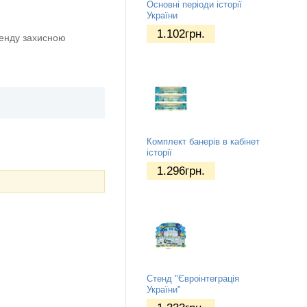
Основні періоди історії
України
1.102
грн.
тенду захисною
Комплект банерів в кабінет
історії
1.296
грн.
Стенд "Євроінтеграція
України"