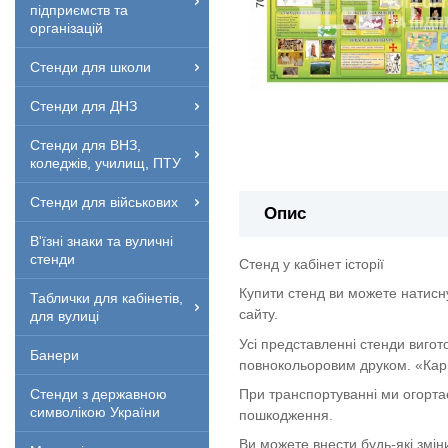
підприємств та
організацій
Стенди для школи
Стенди для ДНЗ
Стенди для ВНЗ,
коледжів, училищ, ПТУ
Стенди для військових
Опис
В'їзні знаки та вуличні
стенди
Стенд у кабінет історії
Купити стенд ви можете натисн
Таблички для кабінетів,
сайту.
для вулиці
Усі представленні стенди вигот
Банери
повнокольоровим друком. «Кар
При транспортуванні ми огорта
Стенди з державною
символікою України
пошкодження.
Ви можете внести будь-які змін