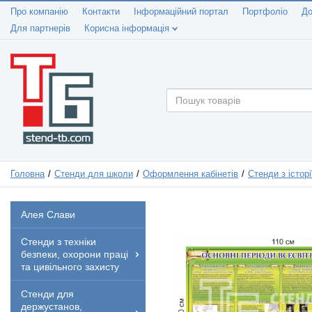
Про компанію
Контакти
Інформаційний портал
Портфоліо
До
Для партнерів
Корисна інформація
Головна
Стенди для школи
Оформлення кабінетів
Стенди з історі
Алея Слави
Стенди з техніки
безпеки, охорони праці
та цивільного захисту
Стенди для
держустанов,