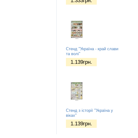
1.333
грн.
Стенд "Україна - край слави
та волі"
1.139
грн.
Стенд з історії "Україна у
віках"
1.139
грн.