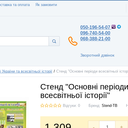
ставка та оплата
Як замовити
050-196-54-07
096-740-54-00
068-388-21-00
Зворотний дзвінок
ї України та всесвітньої історії
Стенд "Основні періоди всесвітньої істор
Стенд "Основні період
всесвітньої історії"
Відгуки: 0
Бренд:
Stend-TB
1.309
-
+