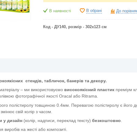
В обрані
В наявності
До порівня
Код - ДУ140, розмір - 302х123 см
окоякісних
стендів, табличок, банерів та декору.
 матеріалу – ми використовуємо
високоякісний пластик
преміум к
лівкою фотографічної якості Oracal або Ritrama.
ого полістиролу товщиною 0.4мм. Перевагою полістиролу є його дов
 змінює свій колір з часом.
и у дизайн
(колір, надписи, переклад тексту)
безкоштовно
.
я виробів на жесті або композиті.