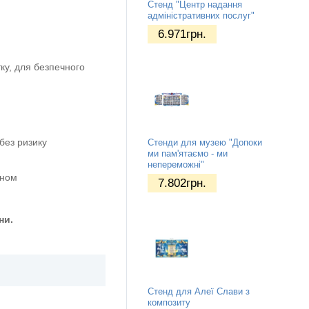
Стенд "Центр надання
адміністративних послуг"
6.971
грн.
ку, для безпечного
без ризику
Стенди для музею "Допоки
ми пам'ятаємо - ми
непереможні"
оном
7.802
грн.
ни.
Стенд для Алеї Слави з
композиту