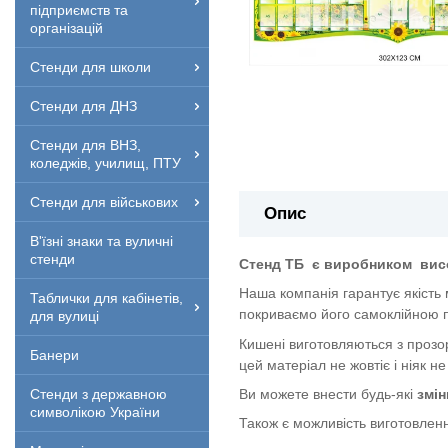
підприємств та
організацій
Стенди для школи
Стенди для ДНЗ
Стенди для ВНЗ,
коледжів, училищ, ПТУ
Стенди для військових
Опис
В'їзні знаки та вуличні
стенди
Стенд ТБ
є виробником
вис
Наша компанія гарантує якість
Таблички для кабінетів,
покриваємо його самоклійною п
для вулиці
Кишені виготовляються з прозор
Банери
цей матеріал не жовтіє і ніяк не
Ви можете внести будь-які
змін
Стенди з державною
символікою України
Також є можливість виготовленн