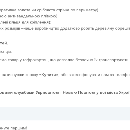
ативна золота чи срібляста стрічка по периметру);
сною антивандальною плівкою);
еві кільця для кріплення);
их розмірів –наше виробництво додатково робить дерев’яну обрешіт
тей.
ісяців.
ємо товар у гофрокартон, що дозволяє безпечно їх транспортувати 
 натиснувши кнопку
«Купити»
, або зателефонувати нам за телеф
овими службами Укрпоштою і Новою Поштою у всі міста Украї
таньте першим!