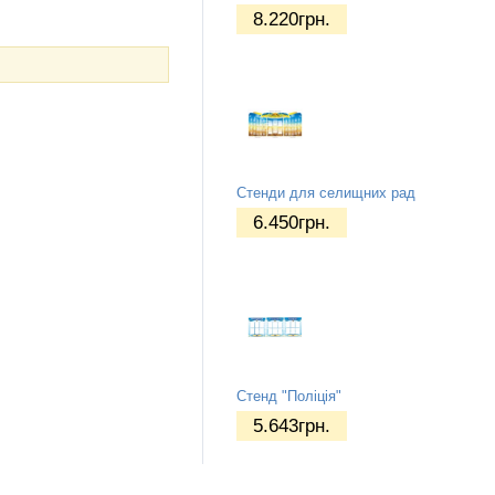
8.220
грн.
Стенди для селищних рад
6.450
грн.
Стенд "Поліція"
5.643
грн.