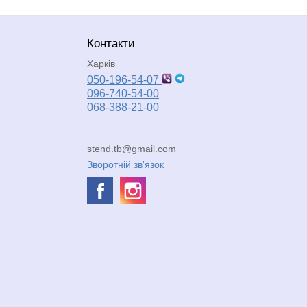
Контакти
Харків
050-196-54-07
096-740-54-00
068-388-21-00
stend.tb@gmail.com
Зворотній зв'язок