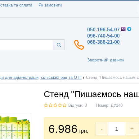
ставка та оплата
Як замовити
050-196-54-07
096-740-54-00
068-388-21-00
Зворотний дзвінок
ди для адміністрацій, сільських рад та ОТГ
Стенд "Пишаємось нашим 
Стенд "Пишаємось наш
Відгуки: 0
Номер:
ДУ140
6.986
-
+
грн.