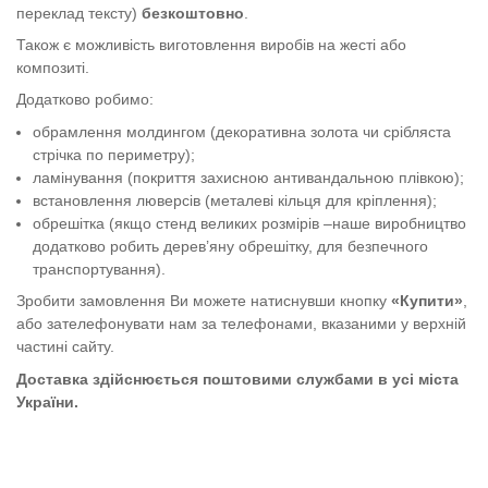
переклад тексту)
безкоштовно
.
Також є можливість виготовлення виробів на жесті або
композиті.
Додатково робимо:
обрамлення молдингом (декоративна золота чи срібляста
стрічка по периметру);
ламінування (покриття захисною антивандальною плівкою);
встановлення люверсів (металеві кільця для кріплення);
обрешітка (якщо стенд великих розмірів –наше виробництво
додатково робить дерев’яну обрешітку, для безпечного
транспортування).
Зробити замовлення Ви можете натиснувши кнопку
«Купити»
,
або зателефонувати нам за телефонами, вказаними у верхній
частині сайту.
Доставка здійснюється поштовими службами в усі міста
України.
Стенд з пожежної безпеки