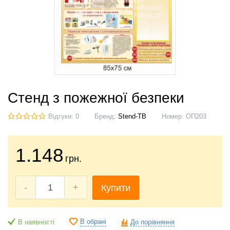
Стенд з пожежної безпеки
Відгуки: 0
Бренд:
Stend-TB
Номер:
ОП203
1.148
грн.
-
+
Купити
В обрані
В наявності
До порівняння