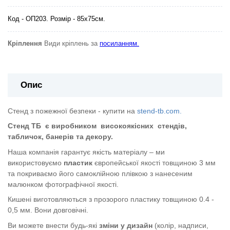
Код - ОП203. Розмір - 85х75см.
Кріплення
Види кріплень за
посиланням.
Опис
Стенд з пожежної безпеки - купити на
stend-tb.com.
Стенд ТБ
є виробником
високоякісних
стендів,
табличок, банерів та декору.
Наша компанія гарантує якість матеріалу – ми
використовуємо
пластик
європейської якості
товщиною 3 мм
та покриваємо його самоклійною плівкою з нанесеним
малюнком фотографічної якості.
Кишені виготовляються з прозорого пластику товщиною 0.4 -
0,5 мм. Вони довговічні.
Ви можете внести будь-які
зміни у дизайн
(колір, надписи,