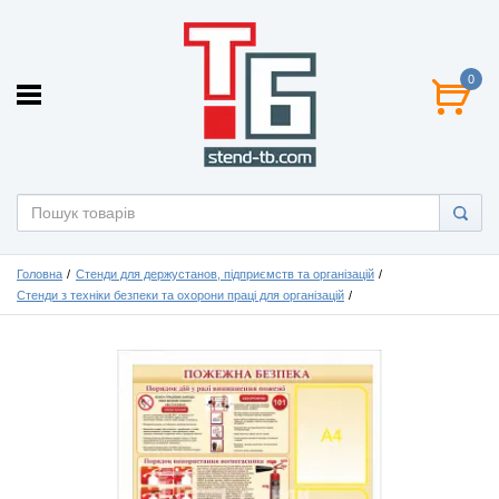
0
Головна
Стенди для держустанов, підприємств та організацій
Стенди з техніки безпеки та охорони праці для організацій