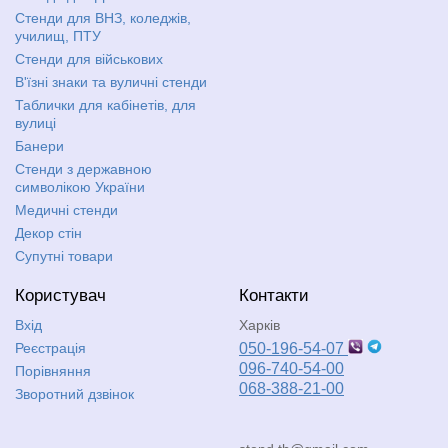
Стенди для ВНЗ, коледжів,
училищ, ПТУ
Стенди для військових
В'їзні знаки та вуличні стенди
Таблички для кабінетів, для
вулиці
Банери
Стенди з державною
символікою України
Медичні стенди
Декор стін
Супутні товари
Користувач
Контакти
Вхід
Харків
Реєстрація
050-196-54-07
096-740-54-00
Порівняння
068-388-21-00
Зворотний дзвінок