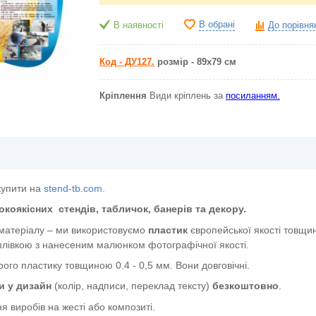
В обрані
В наявності
До порівня
Код - ДУ127.
розмір - 89х79 см
Кріплення
Види кріплень за
посиланням.
купити на
stend-tb.com.
окоякісних
стендів, табличок, банерів та декору.
 матеріалу – ми використовуємо
пластик
європейської якості
товщин
лівкою з нанесеним малюнком фотографічної якості.
ого пластику товщиною 0.4 - 0,5 мм. Вони довговічні.
и у дизайн
(колір, надписи, переклад тексту)
безкоштовно
.
я виробів на жесті або композиті.