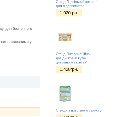
Стенд "Цивільний захист"
для підприємства
1.020
грн.
ку, для безпечного
нами, вказаними у
Стенд "Інформаційно-
довідниковий куток
цивільного захисту"
1.428
грн.
Стенди з цивільного захисту