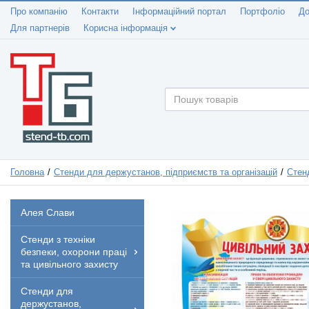
Про компанію
Контакти
Інформаційний портал
Портфоліо
До
Для партнерів
Корисна інформація
Головна
Стенди для держустанов, підприємств та організацій
Стен
Алея Слави
Стенди з техніки
безпеки, охорони праці
та цивільного захисту
Стенди для
держустанов,