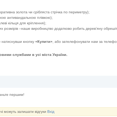
ативна золота чи срібляста стрічка по периметру);
сною антивандальною плівкою);
еві кільця для кріплення);
их розмірів –наше виробництво додатково робить дерев’яну обрешіт
 натиснувши кнопку
«Купити»
, або зателефонувати нам за телефо
вими службами в усі міста України.
таньте першим!
ачі можуть залишати відгуки
Вхід