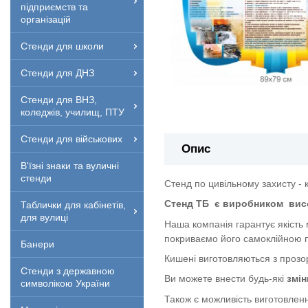
підприємств та
організацій
Стенди для школи
Стенди для ДНЗ
Стенди для ВНЗ,
коледжів, училищ, ПТУ
Стенди для військових
Опис
В'їзні знаки та вуличні
стенди
Стенд по цивільному захисту - 
Стенд ТБ
є виробником
вис
Таблички для кабінетів,
для вулиці
Наша компанія гарантує якість
покриваємо його самоклійною п
Банери
Кишені виготовляються з прозор
Стенди з державною
Ви можете внести будь-які
змін
символікою України
Також є можливість виготовленн