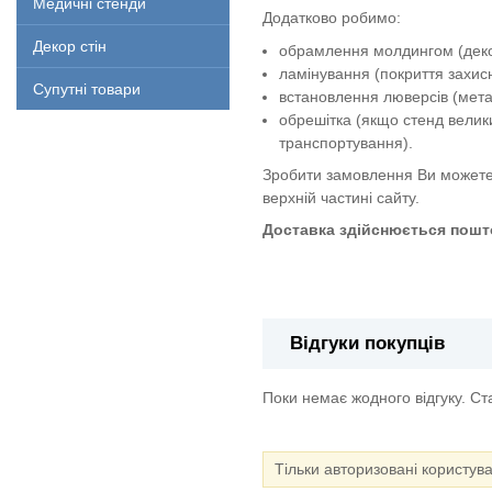
Медичні стенди
Додатково робимо:
Декор стін
обрамлення молдингом (декор
ламінування (покриття захи
Супутні товари
встановлення люверсів (метал
обрешітка (якщо стенд велик
транспортування).
Зробити замовлення Ви можете
верхній частині сайту.
Доставка здійснюється пошто
Стенд по цивільному захисту
Відгуки покупців
Поки немає жодного відгуку. С
Тільки авторизовані користув