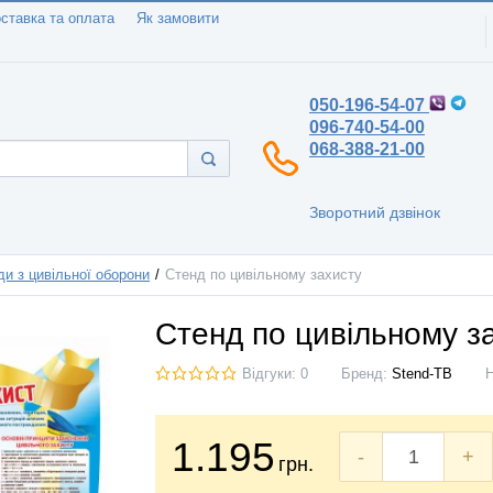
ставка та оплата
Як замовити
050-196-54-07
096-740-54-00
068-388-21-00
Зворотний дзвінок
ди з цивільної оборони
Стенд по цивільному захисту
Стенд по цивільному з
Відгуки: 0
Бренд:
Stend-TB
1.195
-
+
грн.