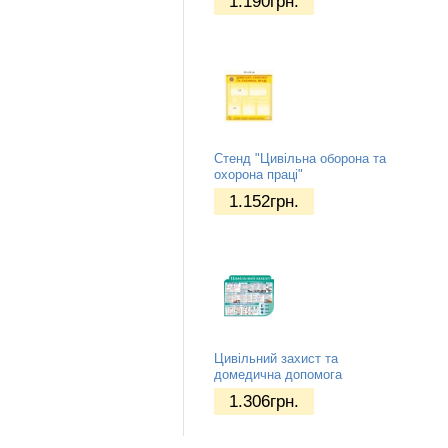
1.190
грн.
Стенд "Цивільна оборона та
охорона праці"
1.152
грн.
Цивільний захист та
домедична допомога
1.306
грн.