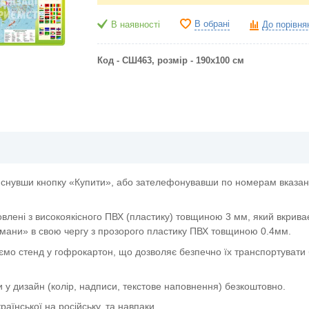
В обрані
В наявності
До порівня
Код - СШ463,
розмір - 190х100 см
снувши кнопку «Купити», або зателефонувавши по номерам вказани
овлені з високоякісного ПВХ (пластику) товщиною 3 мм, який вкрива
мани» в свою чергу з прозорого пластику ПВХ товщиною 0.4мм.
ємо стенд у гофрокартон, що дозволяє безпечно їх транспортувати 
и у дизайн (колір, надписи, текстове наповнення) безкоштовно.
аїнської на російську, та навпаки.