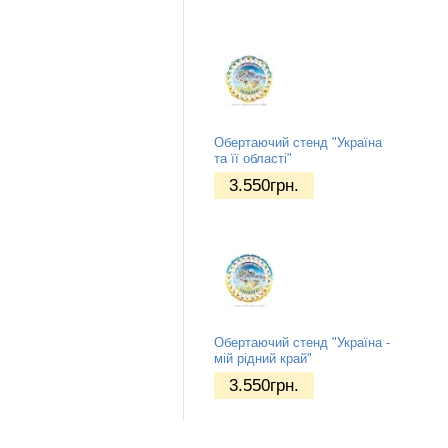
Обертаючий стенд "Україна
та її області"
3.550
грн.
Обертаючий стенд "Україна -
мій рідний край"
3.550
грн.