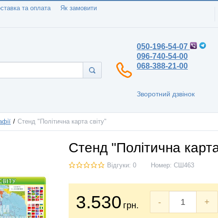
ставка та оплата
Як замовити
050-196-54-07
096-740-54-00
068-388-21-00
Зворотний дзвінок
афії
Стенд "Політична карта світу"
Стенд "Політична карта
Відгуки: 0
Номер:
СШ463
3.530
-
+
грн.