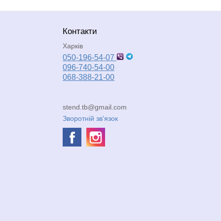
Контакти
Харків
050-196-54-07
096-740-54-00
068-388-21-00
stend.tb@gmail.com
Зворотній зв'язок