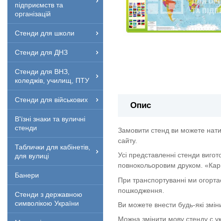
підприємств та
організацій
Стенди для школи
Стенди для ДНЗ
Стенди для ВНЗ,
коледжів, училищ, ПТУ
Стенди для військових
Опис
В'їзні знаки та вуличні
стенди
Замовити стенд ви можете нати
сайту.
Таблички для кабінетів,
Усі представленні стенди вигот
для вулиці
повнокольоровим друком. «Кар
Банери
При транспортуванні ми огорта
пошкодження.
Стенди з державною
символікою України
Ви можете внести будь-які змін
Можна змінити мову стенду с укр