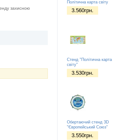
Політична карта світу
тенду захисною
3.560
грн.
Стенд "Політична карта
світу"
3.530
грн.
Обертаючий стенд 3D
"Європейський Союз"
3.550
грн.