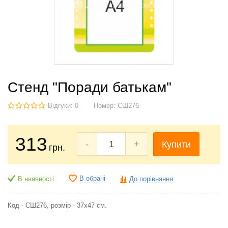
Стенд "Поради батькам"
Відгуки: 0
Номер:
СШ276
313
-
+
Купити
грн.
В обрані
В наявності
До порівняння
Код - СШ276, розмір - 37х47 см.