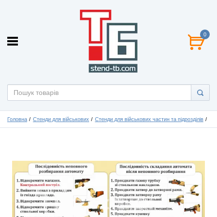
0
Головна
Стенди для військових
Стенди для військових частин та підрозділів