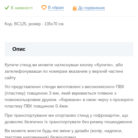
В обрані
В наявності
До порівняння
Код- ВС125, розмір - 135х70 см.
Опис
Купити стенд ви можете натиснувши кнопку «Купити», або
зателефонувавши по номерам вказаним у верхній частині
сайту.
Усі представленні стенди виготовлені з високоякісного ПВХ
(пластику) товщиною 3 мм, який вкривається плівкою з
повнокольоровим друком. «Кармани» в свою чергу з прозорого
пластику ПВХ товщиною 0.4мм.
При транспортуванні ми огортаємо стенд у гофрокартон, що
дозволяє безпечно їх транспортувати без ризику пошкодження.
Ви можете внести будь-які зміни у дизайн (колір, надписи,
текстове наповнення) безкоштовно.