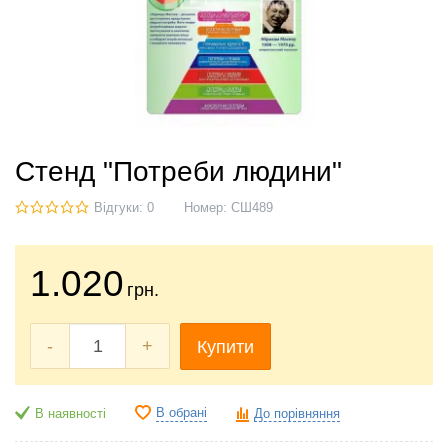
Стенд "Потреби людини"
Відгуки: 0
Номер:
СШ489
1.020
грн.
-
+
Купити
В обрані
В наявності
До порівняння