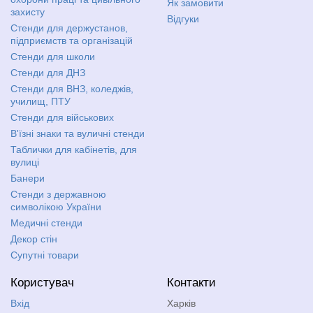
Як замовити
захисту
Відгуки
Стенди для держустанов,
підприємств та організацій
Стенди для школи
Стенди для ДНЗ
Стенди для ВНЗ, коледжів,
училищ, ПТУ
Стенди для військових
В'їзні знаки та вуличні стенди
Таблички для кабінетів, для
вулиці
Банери
Стенди з державною
символікою України
Медичні стенди
Декор стін
Супутні товари
Користувач
Контакти
Вхід
Харків