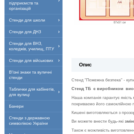
підприємств та
організацій
Стенди для школи
Стенди для ДНЗ
Стенди для ВНЗ,
коледжів, училищ, ПТУ
Стенди для військових
Опис
В'їзні знаки та вуличні
стенди
Стенд "Пожежна безпека" - куп
Стенд ТБ
є виробником
вис
Таблички для кабінетів,
для вулиці
Наша компанія гарантує якість
покриваємо його самоклійною п
Банери
Кишені виготовляються з прозор
Стенди з державною
Ви можете внести будь-які
змін
символікою України
Також є можливість виготовленн