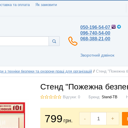
ставка та оплата
Як замовити
050-196-54-07
096-740-54-00
068-388-21-00
Зворотний дзвінок
и з техніки безпеки та охорони праці для організацій
Стенд "Пожежна б
Стенд "Пожежна безпе
Відгуки: 0
Бренд:
Stend-TB
799
-
+
грн.