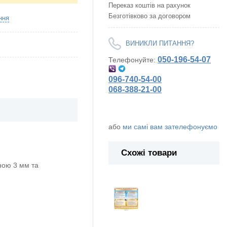
Переказ коштів на рахунок
Безготівково за договором
ння
ВИНИКЛИ ПИТАННЯ?
050-196-54-07
Телефонуйте:
096-740-54-00
068-388-21-00
або
ми самі вам зателефонуємо
Схожі товари
ою 3 мм та