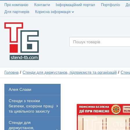
Про компанію
Контакти
Інформаційний портал
Портфоліо
До
Для партнерів
Корисна інформація
Головна
Стенди для держустанов, підприємств та організацій
Стенд
Алея Слави
Стенди з техніки
безпеки, охорони праці
та цивільного захисту
Стенди для
держустанов,