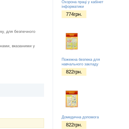
Охорона праці у кабінет
інформатики
774
грн.
ку, для безпечного
нами, вказаними у
Пожежна безпека для
навчального закладу
822
грн.
Домедична допомога
822
грн.