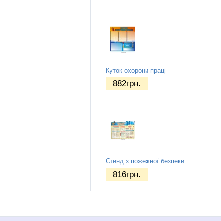
Куток охорони праці
882
грн.
Стенд з пожежної безпеки
816
грн.