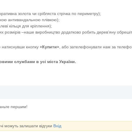
ативна золота чи срібляста стрічка по периметру);
сною антивандальною плівкою);
еві кільця для кріплення);
их розмірів –наше виробництво додатково робить дерев’яну обрешіт
 натиснувши кнопку
«Купити»
, або зателефонувати нам за телефо
вими службами в усі міста України.
таньте першим!
ачі можуть залишати відгуки
Вхід