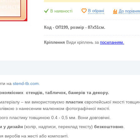
В обрані
В наявності
До порівня
Код - ОП199, розмір - 87х51см.
Кріплення
Види кріплень за
посиланням.
ити на
stend-tb.com.
окоякісних
стендів, табличок, банерів та декору.
 матеріалу – ми використовуємо
пластик
європейської якості
товщин
лівкою з нанесеним малюнком фотографічної якості.
ого пластику товщиною 0.4 - 0,5 мм. Вони довговічні.
и у дизайн
(колір, надписи, переклад тексту)
безкоштовно
.
я виробів на жесті або композиті.