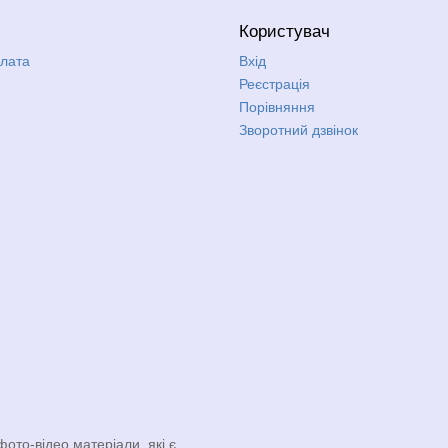
Користувач
плата
Вхід
Реєстрація
Порівняння
Зворотний дзвінок
фото-відео матеріали, які є