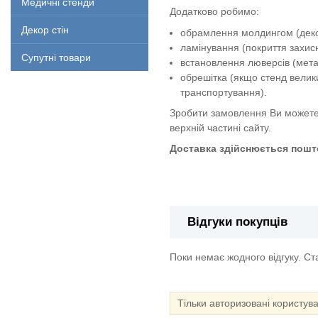
Медичні стенди
Додатково робимо:
Декор стін
обрамлення молдингом (декор
ламінування (покриття захи
Супутні товари
встановлення люверсів (метал
обрешітка (якщо стенд велик
транспортування).
Зробити замовлення Ви можете
верхній частині сайту.
Доставка здійснюється пошто
Стенд "Пожежна безпека"
Відгуки покупців
Поки немає жодного відгуку. С
Тільки авторизовані користув