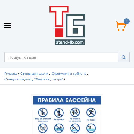
0
Головна
Стенди для школи
Оформлення кабінетів
Стенди з предмету "Фізична культура"