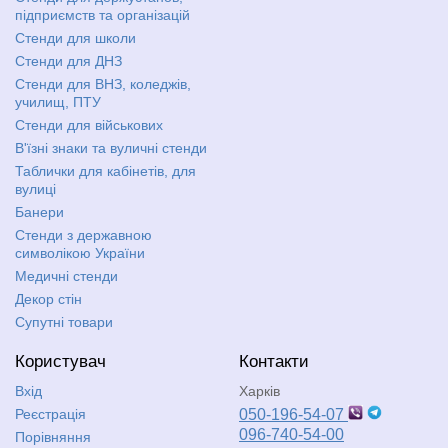
підприємств та організацій
Стенди для школи
Стенди для ДНЗ
Стенди для ВНЗ, коледжів,
училищ, ПТУ
Стенди для військових
В'їзні знаки та вуличні стенди
Таблички для кабінетів, для
вулиці
Банери
Стенди з державною
символікою України
Медичні стенди
Декор стін
Супутні товари
Користувач
Контакти
Вхід
Харків
Реєстрація
050-196-54-07
096-740-54-00
Порівняння