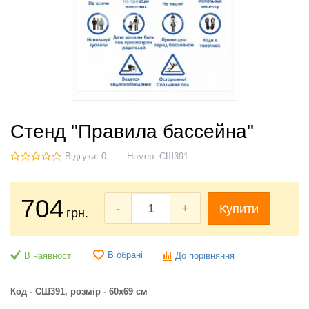
Стенд "Правила бассейна"
Відгуки: 0
Номер:
СШ391
704
-
+
Купити
грн.
В обрані
В наявності
До порівняння
Код - СШ391, розмір - 60х69 см