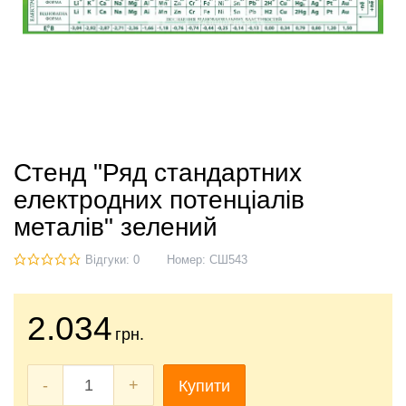
Стенд "Ряд стандартних
електродних потенціалів
металів" зелений
Відгуки: 0
Номер:
СШ543
2.034
грн.
-
+
Купити