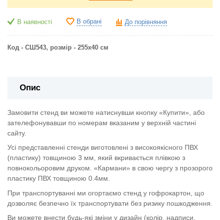
В обрані
В наявності
До порівняння
Код - СШ543,
розмір - 255х40 см
Опис
Замовити стенд ви можете натиснувши кнопку «Купити», або
зателефонувавши по номерам вказаним у верхній частині
сайту.
Усі представленні стенди виготовлені з високоякісного ПВХ
(пластику) товщиною 3 мм, який вкривається плівкою з
повнокольоровим друком. «Кармани» в свою чергу з прозорого
пластику ПВХ товщиною 0.4мм.
При транспортуванні ми огортаємо стенд у гофрокартон, що
дозволяє безпечно їх транспортувати без ризику пошкодження.
Ви можете внести будь-які зміни у дизайн (колір, надписи,