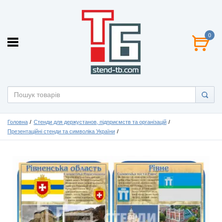
0
Головна
Стенди для держустанов, підприємств та організацій
Презентаційні стенди та символіка України