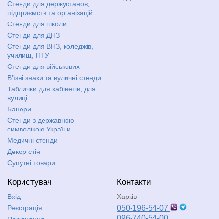
Стенди для держустанов,
підприємств та організацій
Стенди для школи
Стенди для ДНЗ
Стенди для ВНЗ, коледжів,
училищ, ПТУ
Стенди для військових
В'їзні знаки та вуличні стенди
Таблички для кабінетів, для
вулиці
Банери
Стенди з державною
символікою України
Медичні стенди
Декор стін
Супутні товари
Користувач
Контакти
Вхід
Харків
Реєстрація
050-196-54-07
096-740-54-00
Порівняння