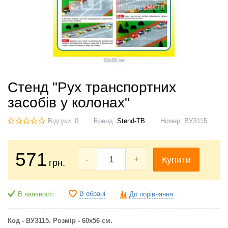
Стенд "Рух транспортних
засобів у колонах"
Відгуки: 0
Бренд:
Stend-TB
Номер:
ВУЗ115
571
-
+
Купити
грн.
В обрані
В наявності
До порівняння
Код - ВУЗ115. Розмір - 60х56 см.