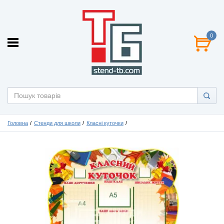
0
Головна
Стенди для школи
Класні куточки