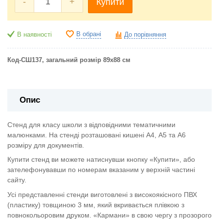
-
+
Купити
В обрані
В наявності
До порівняння
Код-СШ137, загальний розмір 89х88 см
Опис
Стенд для класу школи з відповідними тематичними
малюнками. На стенді розташовані кишені А4, А5 та А6
розміру для документів.
Купити стенд ви можете натиснувши кнопку «Купити», або
зателефонувавши по номерам вказаним у верхній частині
сайту.
Усі представленні стенди виготовлені з високоякісного ПВХ
(пластику) товщиною 3 мм, який вкривається плівкою з
повнокольоровим друком. «Кармани» в свою чергу з прозорого