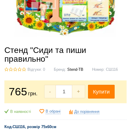
Стенд "Сиди та пиши
правильно"
Відгуки: 0
Бренд:
Stend-TB
Номер:
СШ116
765
-
+
Купити
грн.
В обрані
В наявності
До порівняння
Код-СШ116, розмір 75х60см