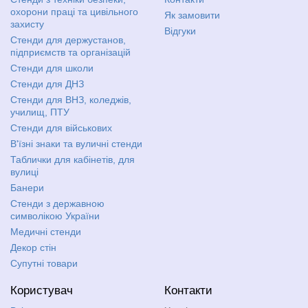
охорони праці та цивільного
Як замовити
захисту
Відгуки
Стенди для держустанов,
підприємств та організацій
Стенди для школи
Стенди для ДНЗ
Стенди для ВНЗ, коледжів,
училищ, ПТУ
Стенди для військових
В'їзні знаки та вуличні стенди
Таблички для кабінетів, для
вулиці
Банери
Стенди з державною
символікою України
Медичні стенди
Декор стін
Супутні товари
Користувач
Контакти