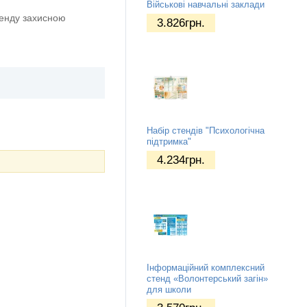
Військові навчальні заклади
тенду захисною
3.826
грн.
Набір стендів "Психологічна
підтримка"
4.234
грн.
Інформаційний комплексний
стенд «Волонтерський загін»
для школи