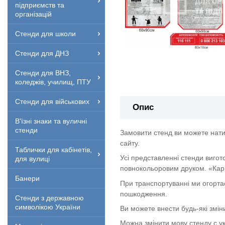
підприємств та
організацій
Стенди для школи
Стенди для ДНЗ
Стенди для ВНЗ,
коледжів, училищ, ПТУ
Стенди для військових
Опис
В'їзні знаки та вуличні
стенди
Замовити стенд ви можете нати
сайту.
Таблички для кабінетів,
Усі представленні стенди вигот
для вулиці
повнокольоровим друком. «Кар
Банери
При транспортуванні ми огорта
пошкодження.
Стенди з державною
символікою України
Ви можете внести будь-які змін
Можна змінити мову стенду с укр