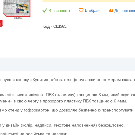
В обрані
В наявності
До порівня
Код - СШ565.
снувши кнопку «Купити», або зателефонувавши по номерам вказани
овлені з високоякісного ПВХ (пластику) товщиною 3 мм, який вкрива
мани» в свою чергу з прозорого пластику ПВХ товщиною 0.4мм.
ємо стенд у гофрокартон, що дозволяє безпечно їх транспортувати 
и у дизайн (колір, надписи, текстове наповнення) безкоштовно.
аїнської на російську, та навпаки.