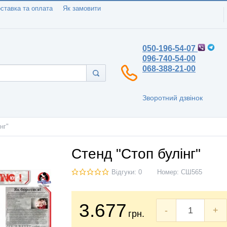
ставка та оплата
Як замовити
050-196-54-07
096-740-54-00
068-388-21-00
Зворотний дзвінок
нг"
Стенд "Стоп булінг"
Відгуки: 0
Номер:
СШ565
3.677
-
+
грн.