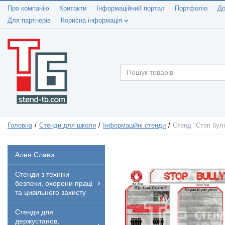
Про компанію
Контакти
Інформаційний портал
Портфоліо
До
Для партнерів
Корисна інформація
Головна
Стенди для школи
Інформаційні стенди
Стенд "Стоп булі
Алея Слави
Стенди з техніки
безпеки, охорони праці
та цивільного захисту
Стенди для
держустанов,