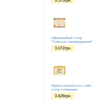
3.570
грн.
Інформаційний стенд
"Учнівське самоврядування"
3.072
грн.
Україна починається з тебе -
стенд з комірками
3.626
грн.