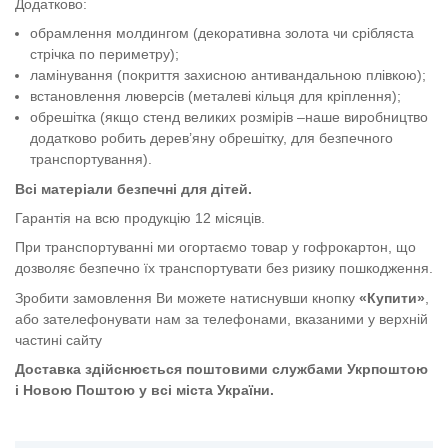
Додатково:
обрамлення молдингом (декоративна золота чи срібляста
стрічка по периметру);
ламінування (покриття захисною антивандальною плівкою);
встановлення люверсів (металеві кільця для кріплення);
обрешітка (якщо стенд великих розмірів –наше виробництво
додатково робить дерев’яну обрешітку, для безпечного
транспортування).
Всі матеріали безпечні для дітей.
Гарантія на всю продукцію 12 місяців.
При транспортуванні ми огортаємо товар у гофрокартон, що
дозволяє безпечно їх транспортувати без ризику пошкодження.
Зробити замовлення Ви можете натиснувши кнопку
«Купити»
,
або зателефонувати нам за телефонами, вказаними у верхній
частині сайту
Доставка здійснюється поштовими службами Укрпоштою
і Новою Поштою у всі міста України.