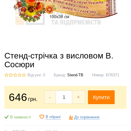
Стенд-стрічка з висловом В.
Сосюри
Відгуки: 0
Бренд:
Stend-TB
Номер:
БП0371
646
-
+
Купити
грн.
В обрані
В наявності
До порівняння