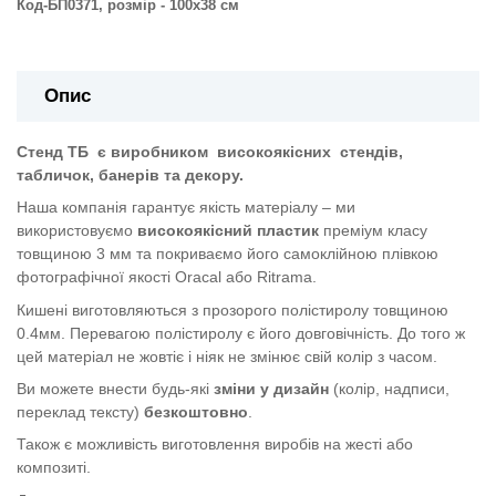
Код-БП0371, розмір - 100х38 см
Опис
Стенд ТБ
є виробником
високоякісних
стендів,
табличок, банерів та декору.
Наша компанія гарантує якість матеріалу – ми
використовуємо
високоякісний пластик
преміум класу
товщиною 3 мм та покриваємо його самоклійною плівкою
фотографічної якості Oracal або Ritrama.
Кишені виготовляються з прозорого полістиролу товщиною
0.4мм. Перевагою полістиролу є його довговічність. До того ж
цей матеріал не жовтіє і ніяк не змінює свій колір з часом.
Ви можете внести будь-які
зміни у дизайн
(колір, надписи,
переклад тексту)
безкоштовно
.
Також є можливість виготовлення виробів на жесті або
композиті.