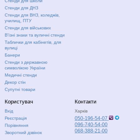
Стенди для школи
Стенди для ДНЗ
Стенди для ВНЗ, коледжів,
училищ, ПТУ
Стенди для військових
В'їзні знаки та вуличні стенди
Таблички для кабінетів, для
вулиці
Банери
Стенди з державною
символікою України
Медичні стенди
Декор стін
Супутні товари
Користувач
Контакти
Вхід
Харків
Реєстрація
050-196-54-07
096-740-54-00
Порівняння
068-388-21-00
Зворотний дзвінок