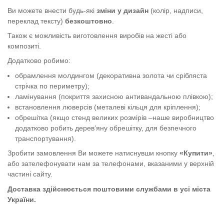
Ви можете внести будь-які
зміни у дизайн
(колір, надписи,
переклад тексту)
безкоштовно
.
Також є можливість виготовлення виробів на жесті або
композиті.
Додатково робимо:
обрамлення молдингом (декоративна золота чи срібляста
стрічка по периметру);
ламінування (покриття захисною антивандальною плівкою);
встановлення люверсів (металеві кільця для кріплення);
обрешітка (якщо стенд великих розмірів –наше виробництво
додатково робить дерев’яну обрешітку, для безпечного
транспортування).
Зробити замовлення Ви можете натиснувши кнопку
«Купити»
,
або зателефонувати нам за телефонами, вказаними у верхній
частині сайту.
Доставка здійснюється поштовими службами в усі міста
України.
Стенд "Техніка безпеки" жовтий