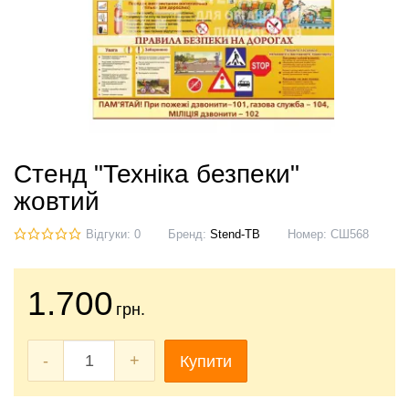
Стенд "Техніка безпеки"
жовтий
Відгуки: 0
Бренд:
Stend-TB
Номер:
СШ568
1.700
грн.
-
+
Купити