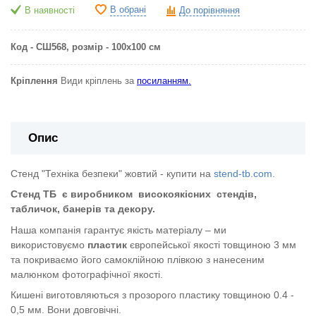
В обрані
В наявності
До порівняння
Код - СШ568,
розмір - 100х100 см
Кріплення
Види кріплень за
посиланням.
Опис
Стенд "Техніка безпеки" жовтий - купити на
stend-tb.com.
Стенд ТБ
є виробником
високоякісних
стендів,
табличок, банерів та декору.
Наша компанія гарантує якість матеріалу – ми
використовуємо
пластик
європейської якості
товщиною 3 мм
та покриваємо його самоклійною плівкою з нанесеним
малюнком фотографічної якості.
Кишені виготовляються з прозорого пластику товщиною 0.4 -
0,5 мм. Вони довговічні.