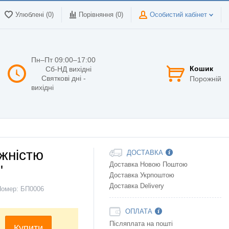
Улюблені (0)
Порівняння (
0
)
Особистий кабінет
Пн–Пт 09:00–17:00
Кошик
Сб-НД вихідні
Святкові дні -
Порожній
вихідні
ужністю
ДОСТАВКА
Доставка Новою Поштою
"
Доставка Укрпоштою
Доставка Delivery
Номер:
БП0006
ОПЛАТА
Післяплата на пошті
Купити