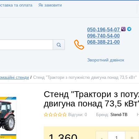
ставка та оплата
Як замовити
050-196-54-07
096-740-54-00
068-388-21-00
Зворотний дзвінок
рмаційні стенди
Стенд "Трактори з потужністю двигуна понад 73,5 кВт"
Стенд "Трактори з пот
двигуна понад 73,5 кВт
Відгуки: 0
Бренд:
Stend-TB
1.360
-
+