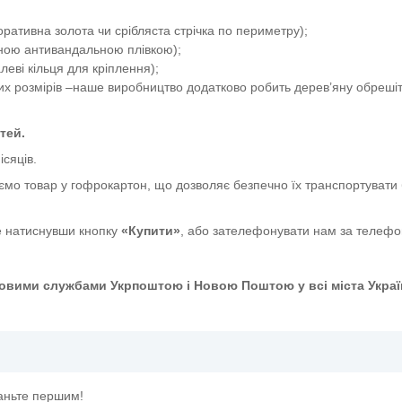
ативна золота чи срібляста стрічка по периметру);
сною антивандальною плівкою);
еві кільця для кріплення);
их розмірів –наше виробництво додатково робить дерев’яну обрешіт
тей.
ісяців.
ємо товар у гофрокартон, що дозволяє безпечно їх транспортувати 
 натиснувши кнопку
«Купити»
, або зателефонувати нам за телеф
овими службами Укрпоштою і Новою Поштою у всі міста Украї
таньте першим!