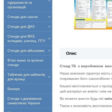
підприємств та
організацій
Стенди для школи
Стенди для ДНЗ
Стенди для ВНЗ,
коледжів, училищ, ПТУ
Стенди для військових
Опис
В'їзні знаки та вуличні
стенди
Стенд ТБ
є виробником
вис
Наша компанія гарантує якість
Таблички для кабінетів,
покриваємо його самоклійною п
для вулиці
Кишені виготовляються з прозор
Банери
цей матеріал не жовтіє і ніяк не
Ви можете внести будь-які
змін
Стенди з державною
символікою України
Також є можливість виготовленн