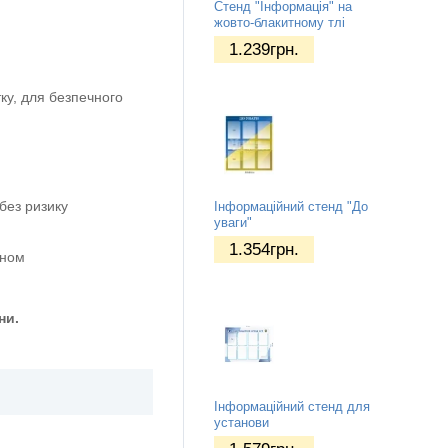
Стенд "Інформація" на
жовто-блакитному тлі
1.239
грн.
ку, для безпечного
без ризику
Інформаційний стенд "До
уваги"
1.354
грн.
оном
ни.
Інформаційний стенд для
установи