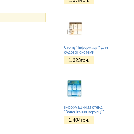
1.579
грн.
Стенд "Інформація" для
судової системи
1.323
грн.
Інформаційний стенд
"Запобігання корупції"
1.404
грн.