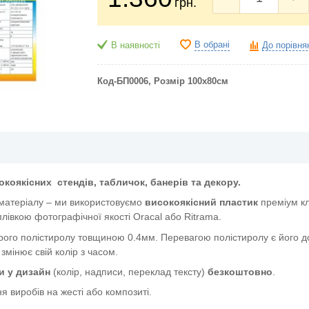
грн.
В обрані
В наявності
До порівня
Код-БП0006, Розмір 100х80см
окоякісних
стендів, табличок, банерів та декору.
 матеріалу – ми використовуємо
високоякісний пластик
преміум к
лівкою фотографічної якості Oracal або Ritrama.
ого полістиролу товщиною 0.4мм. Перевагою полістиролу є його дов
 змінює свій колір з часом.
и у дизайн
(колір, надписи, переклад тексту)
безкоштовно
.
я виробів на жесті або композиті.