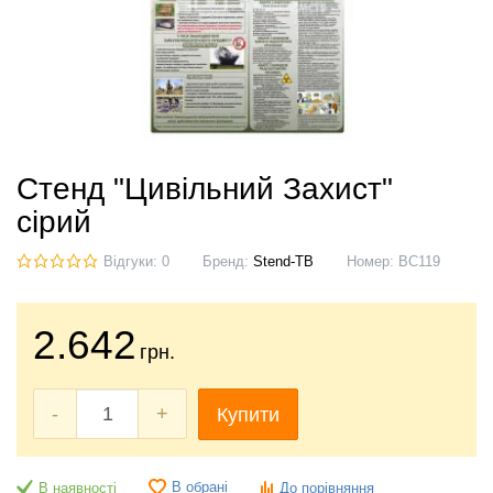
Стенд "Цивільний Захист"
сірий
Відгуки: 0
Бренд:
Stend-TB
Номер:
ВС119
2.642
грн.
-
+
Купити
В обрані
В наявності
До порівняння