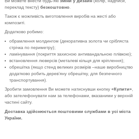
Ви можете внести будь-які
зміни у дизайн
(колір, надписи,
переклад тексту)
безкоштовно
.
Також є можливість виготовлення виробів на жесті або
композиті.
Додатково робимо:
обрамлення молдингом (декоративна золота чи срібляста
стрічка по периметру);
ламінування (покриття захисною антивандальною плівкою);
встановлення люверсів (металеві кільця для кріплення);
обрешітка (якщо стенд великих розмірів –наше виробництво
додатково робить дерев’яну обрешітку, для безпечного
транспортування).
Зробити замовлення Ви можете натиснувши кнопку
«Купити»
,
або зателефонувати нам за телефонами, вказаними у верхній
частині сайту.
Доставка здійснюється поштовими службами в усі міста
України.
Стенд "Цивільний Захист" сірий