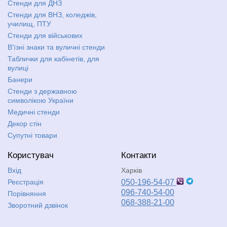
Стенди для ДНЗ
Стенди для ВНЗ, коледжів,
училищ, ПТУ
Стенди для військових
В'їзні знаки та вуличні стенди
Таблички для кабінетів, для
вулиці
Банери
Стенди з державною
символікою України
Медичні стенди
Декор стін
Супутні товари
Користувач
Контакти
Вхід
Харків
Реєстрація
050-196-54-07
096-740-54-00
Порівняння
068-388-21-00
Зворотний дзвінок