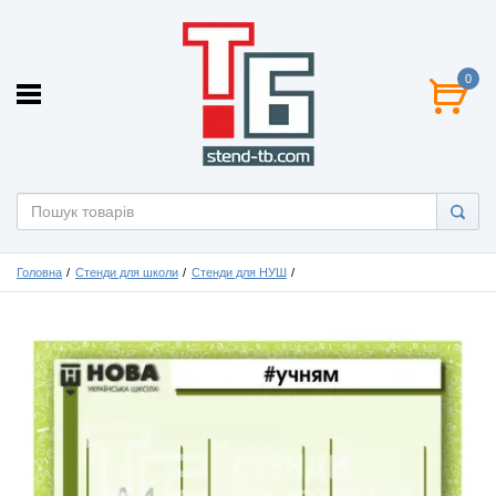
0
Головна
Стенди для школи
Стенди для НУШ