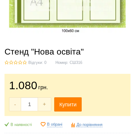
Стенд "Нова освіта"
Відгуки: 0
Номер:
СШ316
1.080
грн.
-
+
Купити
В обрані
В наявності
До порівняння