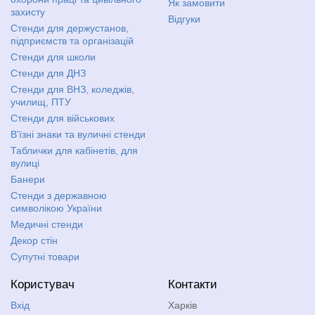
Як замовити
захисту
Відгуки
Стенди для держустанов,
підприємств та організацій
Стенди для школи
Стенди для ДНЗ
Стенди для ВНЗ, коледжів,
училищ, ПТУ
Стенди для військових
В'їзні знаки та вуличні стенди
Таблички для кабінетів, для
вулиці
Банери
Стенди з державною
символікою України
Медичні стенди
Декор стін
Супутні товари
Користувач
Контакти
Вхід
Харків