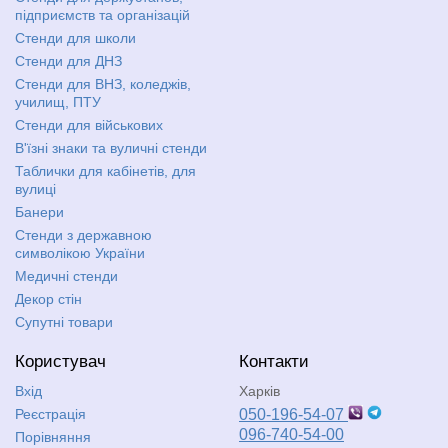
підприємств та організацій
Стенди для школи
Стенди для ДНЗ
Стенди для ВНЗ, коледжів,
училищ, ПТУ
Стенди для військових
В'їзні знаки та вуличні стенди
Таблички для кабінетів, для
вулиці
Банери
Стенди з державною
символікою України
Медичні стенди
Декор стін
Супутні товари
Користувач
Контакти
Вхід
Харків
Реєстрація
050-196-54-07
096-740-54-00
Порівняння