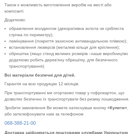
Також є можливість виготовлення виробів на жесті або
композиті.
Додатково:
обрамлення молдингом (декоративна золота чи срібляста
стрічка по периметру);
ламінування (покриття захисною антивандальною плівкою);
встановлення люверсів (металеві кільця для кріплення);
обрешітка (якщо стенд великих розмірів –наше виробництво
додатково робить дерев’яну обрешітку, для безпечного
транспортування).
Всі матеріали безпечні для дітей.
Гарантія на всю продукцію 12 місяців.
При транспортуванні ми огортаємо товар у гофрокартон, що
дозволяє безпечно їх транспортувати без ризику пошкодження.
Зробити замовлення Ви можете натиснувши кнопку
«Купити»
,
або зателефонувати нам за телефоном
068-388-21-00
Доставка здійснюється поштовими службами Укрпоштою