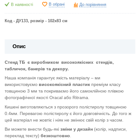
В обрані
В наявності
До порівняння
Код - ДУ133, розмір - 102х83 см
Опис
Стенд ТБ
є виробником
високоякісних
стендів,
табличок, банерів та декору.
Наша компанія гарантує якість матеріалу – ми
використовуємо
високоякісний пластик
преміум класу
товщиною 3 мм та покриваємо його самоклійною плівкою
фотографічної якості Oracal або Ritrama.
Кишені виготовляються з прозорого полістиролу товщиною
0.4мм. Перевагою полістиролу є його довговічність. До того ж
цей матеріал не жовтіє і ніяк не змінює свій колір з часом.
Ви можете внести будь-які
зміни у дизайн
(колір, надписи,
переклад тексту)
безкоштовно
.