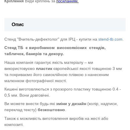
Кріплення
Види кріплень за
посиланням.
Опис
Стенд "Вчитель-дефектолог" для ІРЦ - купити на
stend-tb.com.
Стенд ТБ
є виробником
високоякісних
стендів,
табличок, банерів та декору.
Наша компанія гарантує якість матеріалу – ми
використовуємо
пластик
європейської якості
товщиною 3 мм
та покриваємо його самоклійною плівкою з нанесеним
малюнком фотографічної якості.
Кишені виготовляються з прозорого пластику товщиною 0.4 -
0,5 мм. Вони довговічні.
Ви можете внести будь-які
зміни у дизайн
(колір, надписи,
переклад тексту)
безкоштовно
.
Також є можливість виготовлення виробів на жесті або
композиті.