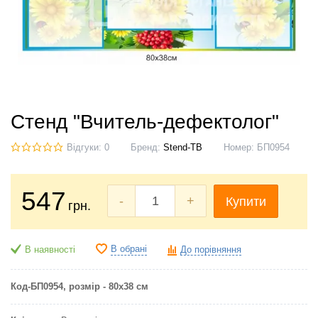
Стенд "Вчитель-дефектолог"
Відгуки: 0
Бренд:
Stend-TB
Номер:
БП0954
547
-
+
Купити
грн.
В обрані
В наявності
До порівняння
Код-БП0954
, розмір - 80х38 см