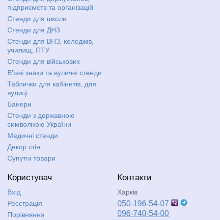
підприємств та організацій
Стенди для школи
Стенди для ДНЗ
Стенди для ВНЗ, коледжів,
училищ, ПТУ
Стенди для військових
В'їзні знаки та вуличні стенди
Таблички для кабінетів, для
вулиці
Банери
Стенди з державною
символікою України
Медичні стенди
Декор стін
Супутні товари
Користувач
Контакти
Вхід
Харків
Реєстрація
050-196-54-07
096-740-54-00
Порівняння