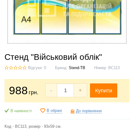
Стенд "Військовий облік"
Відгуки: 0
Бренд:
Stend-TB
Номер:
ВС113
988
-
+
Купити
грн.
В обрані
В наявності
До порівняння
Код - ВС113, розмір - 93х59 см.