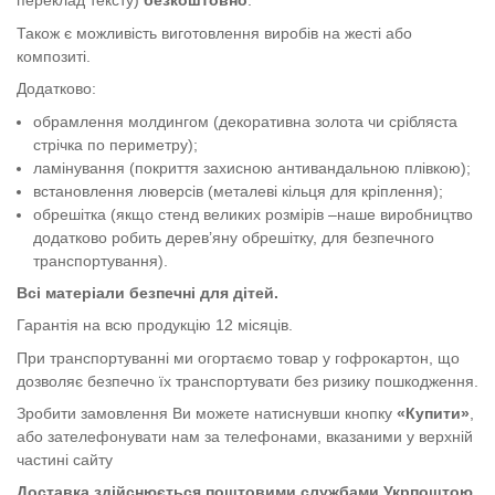
переклад тексту)
безкоштовно
.
Також є можливість виготовлення виробів на жесті або
композиті.
Додатково:
обрамлення молдингом (декоративна золота чи срібляста
стрічка по периметру);
ламінування (покриття захисною антивандальною плівкою);
встановлення люверсів (металеві кільця для кріплення);
обрешітка (якщо стенд великих розмірів –наше виробництво
додатково робить дерев’яну обрешітку, для безпечного
транспортування).
Всі матеріали безпечні для дітей.
Гарантія на всю продукцію 12 місяців.
При транспортуванні ми огортаємо товар у гофрокартон, що
дозволяє безпечно їх транспортувати без ризику пошкодження.
Зробити замовлення Ви можете натиснувши кнопку
«Купити»
,
або зателефонувати нам за телефонами, вказаними у верхній
частині сайту
Доставка здійснюється поштовими службами Укрпоштою