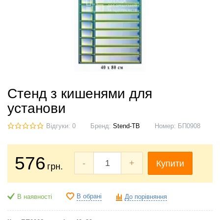
Стенд з кишенями для
установи
Відгуки: 0
Бренд:
Stend-TB
Номер:
БП0908
576
-
+
Купити
грн.
В обрані
В наявності
До порівняння