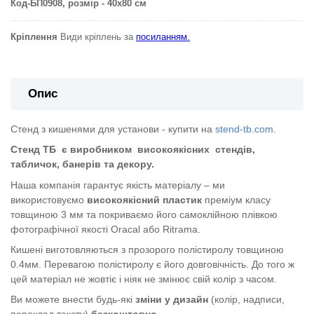
Код-БП0908
, розмір - 40х80 см
Кріплення
Види кріплень за
посиланням.
Опис
Стенд з кишенями для установи - купити на
stend-tb.com.
Стенд ТБ
є виробником
високоякісних
стендів,
табличок, банерів та декору.
Наша компанія гарантує якість матеріалу – ми
використовуємо
високоякісний пластик
преміум класу
товщиною 3 мм та покриваємо його самоклійною плівкою
фотографічної якості Oracal або Ritrama.
Кишені виготовляються з прозорого полістиролу товщиною
0.4мм. Перевагою полістиролу є його довговічність. До того ж
цей матеріал не жовтіє і ніяк не змінює свій колір з часом.
Ви можете внести будь-які
зміни у дизайн
(колір, надписи,