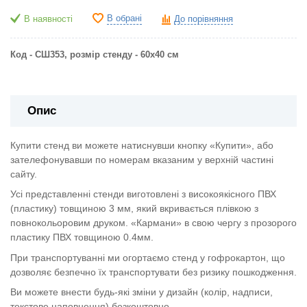
В обрані
В наявності
До порівняння
Код - СШ353, розмір стенду - 60х40 см
Опис
Купити стенд ви можете натиснувши кнопку «Купити», або
зателефонувавши по номерам вказаним у верхній частині
сайту.
Усі представленні стенди виготовлені з високоякісного ПВХ
(пластику) товщиною 3 мм, який вкривається плівкою з
повнокольоровим друком. «Кармани» в свою чергу з прозорого
пластику ПВХ товщиною 0.4мм.
При транспортуванні ми огортаємо стенд у гофрокартон, що
дозволяє безпечно їх транспортувати без ризику пошкодження.
Ви можете внести будь-які зміни у дизайн (колір, надписи,
текстове наповнення) безкоштовно.