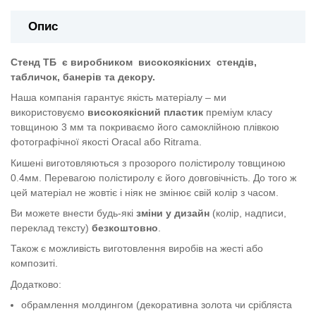
Опис
Стенд ТБ
є виробником
високоякісних
стендів,
табличок, банерів та декору.
Наша компанія гарантує якість матеріалу – ми
використовуємо
високоякісний пластик
преміум класу
товщиною 3 мм та покриваємо його самоклійною плівкою
фотографічної якості Oracal або Ritrama.
Кишені виготовляються з прозорого полістиролу товщиною
0.4мм. Перевагою полістиролу є його довговічність. До того ж
цей матеріал не жовтіє і ніяк не змінює свій колір з часом.
Ви можете внести будь-які
зміни у дизайн
(колір, надписи,
переклад тексту)
безкоштовно
.
Також є можливість виготовлення виробів на жесті або
композиті.
Додатково:
обрамлення молдингом (декоративна золота чи срібляста