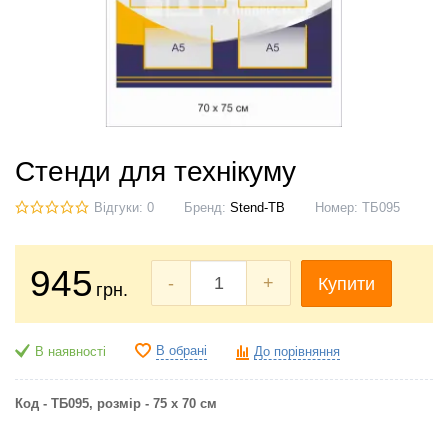
Стенди для технікуму
Відгуки: 0
Бренд:
Stend-TB
Номер:
ТБ095
945
-
+
Купити
грн.
В обрані
В наявності
До порівняння
Код - ТБ095, розмір - 75 х 70 см