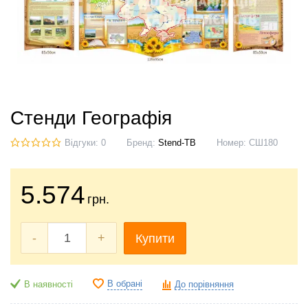
Стенди Географія
Відгуки: 0
Бренд:
Stend-TB
Номер:
СШ180
5.574
грн.
-
+
Купити
В обрані
В наявності
До порівняння