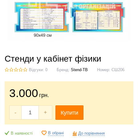
Стенди у кабінет фізики
Відгуки: 0
Бренд:
Stend-TB
Номер:
СШ206
3.000
грн.
-
+
Купити
В обрані
В наявності
До порівняння