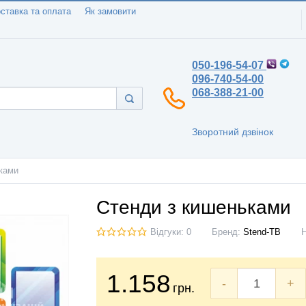
ставка та оплата
Як замовити
050-196-54-07
096-740-54-00
068-388-21-00
Зворотний дзвінок
ками
Стенди з кишеньками
Відгуки: 0
Бренд:
Stend-TB
1.158
-
+
грн.