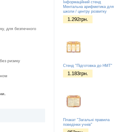
Інформаційний стенд
Ментальна арифметика для
школи / центру розвитку
1.292
грн.
ку, для безпечного
без ризику
Стенд "Підготовка до НМТ"
1.183
грн.
оном
ни.
Плакат "Загальні правила
поведінки учнів"