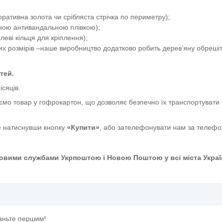
ативна золота чи срібляста стрічка по периметру);
сною антивандальною плівкою);
еві кільця для кріплення);
их розмірів –наше виробництво додатково робить дерев’яну обрешіт
тей.
ісяців.
ємо товар у гофрокартон, що дозволяє безпечно їх транспортувати 
 натиснувши кнопку
«Купити»
, або зателефонувати нам за телеф
овими службами Укрпоштою і Новою Поштою у всі міста Украї
таньте першим!