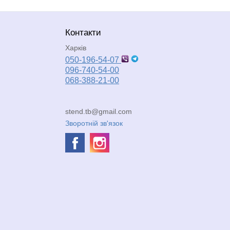
Контакти
Харків
050-196-54-07
096-740-54-00
068-388-21-00
stend.tb@gmail.com
Зворотній зв'язок