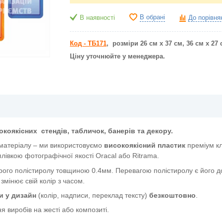
В обрані
В наявності
До порівня
Код - ТБ171
, розміри 26 см х 37 см, 36 см х 27
Ціну уточнюйте у менеджера.
окоякісних
стендів, табличок, банерів та декору.
 матеріалу – ми використовуємо
високоякісний пластик
преміум к
лівкою фотографічної якості Oracal або Ritrama.
ого полістиролу товщиною 0.4мм. Перевагою полістиролу є його дов
 змінює свій колір з часом.
и у дизайн
(колір, надписи, переклад тексту)
безкоштовно
.
я виробів на жесті або композиті.