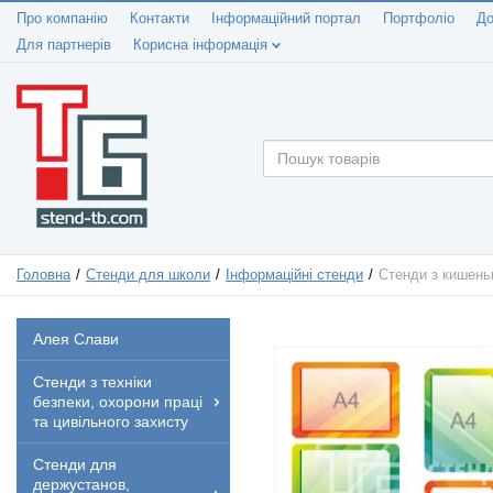
Про компанію
Контакти
Інформаційний портал
Портфоліо
До
Для партнерів
Корисна інформація
Головна
Стенди для школи
Інформаційні стенди
Стенди з кишень
Алея Слави
Стенди з техніки
безпеки, охорони праці
та цивільного захисту
Стенди для
держустанов,