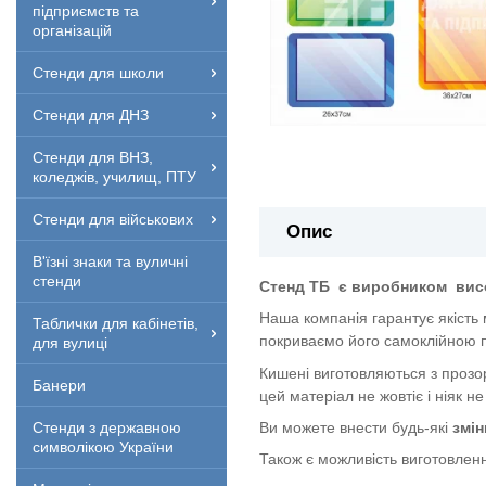
підприємств та
організацій
Стенди для школи
Стенди для ДНЗ
Стенди для ВНЗ,
коледжів, училищ, ПТУ
Стенди для військових
Опис
В'їзні знаки та вуличні
стенди
Стенд ТБ
є виробником
вис
Наша компанія гарантує якість
Таблички для кабінетів,
покриваємо його самоклійною п
для вулиці
Кишені виготовляються з прозор
Банери
цей матеріал не жовтіє і ніяк не
Ви можете внести будь-які
змін
Стенди з державною
символікою України
Також є можливість виготовленн