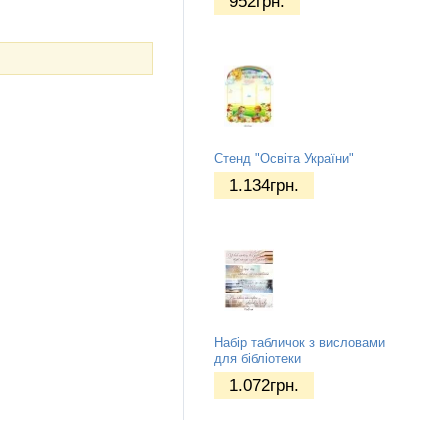
952
грн.
Стенд "Освіта України"
1.134
грн.
Набір табличок з висловами
для бібліотеки
1.072
грн.